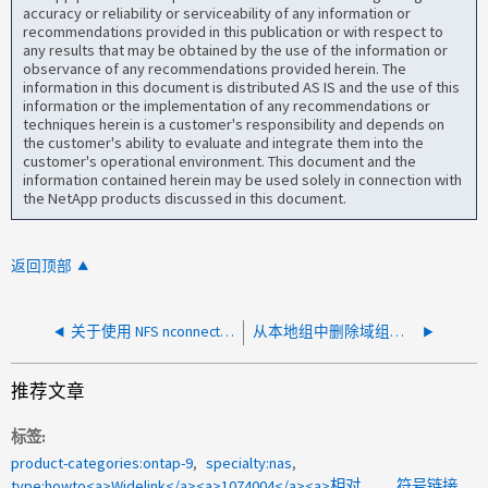
accuracy or reliability or serviceability of any information or
recommendations provided in this publication or with respect to
any results that may be obtained by the use of the information or
observance of any recommendations provided herein. The
information in this document is distributed AS IS and the use of this
information or the implementation of any recommendations or
techniques herein is a customer's responsibility and depends on
the customer's ability to evaluate and integrate them into the
customer's operational environment. This document and the
information contained herein may be used solely in connection with
the NetApp products discussed in this document.
返回顶部
关于使用 NFS nconnect 时作为考虑因素提到的 CID 限制，此限制是否与 HTTP (S3) 和 CIFS 使用的 CID 共享？
从本地组中删除域组失败、并显示错误"原因：条目不存在"
推荐文章
标签
product-categories:ontap-9
specialty:nas
type:howto<a>Widelink</a><a>1074004</a><a>相对路径</a>
符号链接