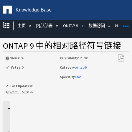
Knowledge Base
扩展/隐缩全局层次
主页
内部部署
ONTAP 9
数据访问
NAS
ONTAP 9 中的相对路径符号链接
Views:
56
Visibility:
Public
另
Votes:
0
Category:
ontap-9
存
Specialty:
nas
为
PDF
Last Updated:
4/27/2023, 3:53:00 PM
适
用
场
景