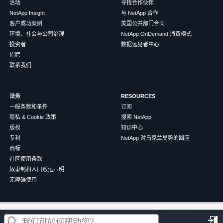
活动
寻找合作伙伴
NetApp Insight
与 NetApp 合作
客户成功案例
美国公共部门合同
环境、社会与公司治理
NetApp OnDemand 消费模式
投资者
数据远见者中心
招聘
联系我们
法务
RESOURCES
一般条款和条件
订阅
隐私 & Cookie 政策
搜索 NetApp
版权
知识中心
专利
NetApp 对乌克兰局势的回应
商标
社区使用条款
奴隶制和人口贩运声明
无障碍使用
这篇文章对您有帮助吗？
©
2026
NetApp
中文（简体）
条款和条件
隐私政策