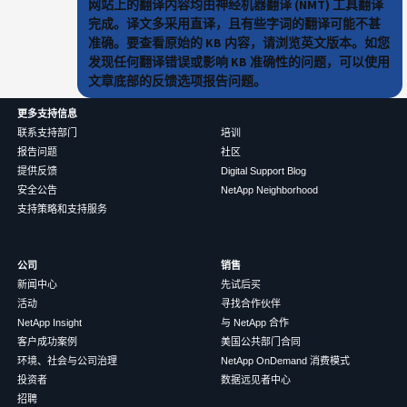
网站上的翻译内容均由神经机器翻译 (NMT) 工具翻译
完成。译文多采用直译，且有些字词的翻译可能不甚
准确。要查看原始的 KB 内容，请浏览英文版本。如您
发现任何翻译错误或影响 KB 准确性的问题，可以使用
文章底部的反馈选项报告问题。
更多支持信息
联系支持部门
培训
报告问题
社区
提供反馈
Digital Support Blog
安全公告
NetApp Neighborhood
支持策略和支持服务
公司
销售
新闻中心
先试后买
活动
寻找合作伙伴
NetApp Insight
与 NetApp 合作
客户成功案例
美国公共部门合同
环境、社会与公司治理
NetApp OnDemand 消费模式
投资者
数据远见者中心
招聘