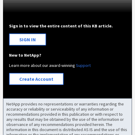
Sign in to view the entire content of this KB article.
SIGN IN
New to NetApp?
Learn more about our award-winning
Support
Create Account
NetApp provides no representations or warranties regarding the
accuracy or reliability or serviceability of any information or
recommendations provided in this publication or with respect to
any results that may be obtained by the use of the information or
observance of any recommendations provided herein. The
information in this document is distributed AS IS and the use of this
information or the implementation of any recommendations or