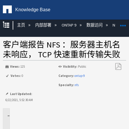
Knowledge Base
扩展/隐缩全局层次
主页
内部部署
ONTAP 9
数据访问
NAS
客户端报告 NFS ：服务器主机名
未响应， TCP 快速重新传输失败
Views:
125
Visibility:
Public
另
Votes:
0
Category:
ontap-9
存
Specialty:
nfs
为
PDF
Last Updated:
6/22/2021, 5:52:30 AM
适
用
场