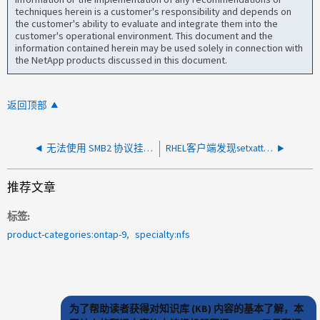
techniques herein is a customer's responsibility and depends on
the customer's ability to evaluate and integrate them into the
customer's operational environment. This document and the
information contained herein may be used solely in connection with
the NetApp products discussed in this document.
返回顶部
无法使用 SMB2 协议挂载 RHEL 5.x 和 6.x
RHEL客户端发现setxattr操作失败：参数无效
推荐文章
标签
product-categories:ontap-9
specialty:nfs
为了帮助读者获得对知识库 (KB) 内容的基本了解，本