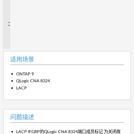
用
场
景
问
题
描
述
适用场景
ONTAP 9
QLogic CNA 8324
LACP
问题描述
LACP IFGRP的QLogic CNA 8324端口成员标记 为关闭故