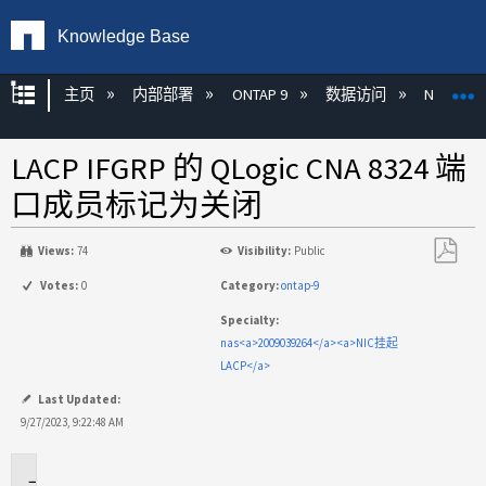
Knowledge Base
扩展/隐缩全局层次
主页
内部部署
ONTAP 9
数据访问
NAS
LACP IFGRP 的 QLogic CNA 8324 端
口成员标记为关闭
Views:
74
Visibility:
Public
另
Votes:
0
Category:
ontap-9
存
Specialty:
为
nas<a>2009039264</a><a>NIC挂起
PDF
LACP</a>
Last Updated:
9/27/2023, 9:22:48 AM
适