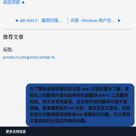
返回顶部
qID 66013：漏洞扫描程序指示RPC yp绑 定守护进程已打开
问答 - Windows 用户在 UNIX 安全样式 qtree 上创建的文件显示不同的权限和所有权属性
推荐文章
标签
product-categories:ontap-9
为了帮助读者获得对知识库 (KB) 内容的基本了解，本
网站上的翻译内容均由神经机器翻译 (NMT) 工具翻译
完成。译文多采用直译，且有些字词的翻译可能不甚
准确。要查看原始的 KB 内容，请浏览英文版本。如您
发现任何翻译错误或影响 KB 准确性的问题，可以使用
文章底部的反馈选项报告问题。
更多支持信息