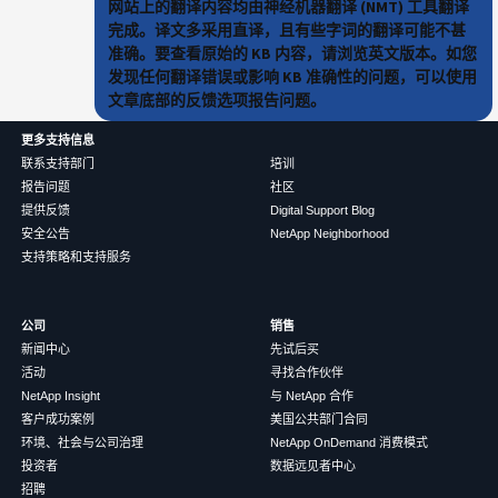
网站上的翻译内容均由神经机器翻译 (NMT) 工具翻译
完成。译文多采用直译，且有些字词的翻译可能不甚
准确。要查看原始的 KB 内容，请浏览英文版本。如您
发现任何翻译错误或影响 KB 准确性的问题，可以使用
文章底部的反馈选项报告问题。
更多支持信息
联系支持部门
培训
报告问题
社区
提供反馈
Digital Support Blog
安全公告
NetApp Neighborhood
支持策略和支持服务
公司
销售
新闻中心
先试后买
活动
寻找合作伙伴
NetApp Insight
与 NetApp 合作
客户成功案例
美国公共部门合同
环境、社会与公司治理
NetApp OnDemand 消费模式
投资者
数据远见者中心
招聘