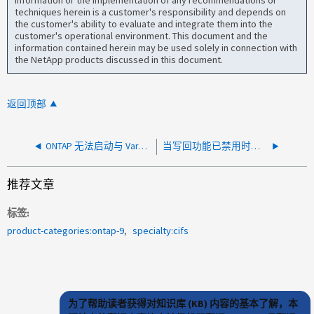
information or the implementation of any recommendations or
techniques herein is a customer's responsibility and depends on
the customer's ability to evaluate and integrate them into the
customer's operational environment. This document and the
information contained herein may be used solely in connection with
the NetApp products discussed in this document.
返回顶部
ONTAP 无法启动与 Varonis FPolicy 服务器的 TCP 连接
当写回功能已禁用时，由于FlexCache写回功能， ONTAP升级预检查失败
推荐文章
标签
product-categories:ontap-9
specialty:cifs
为了帮助读者获得对知识库 (KB) 内容的基本了解，本