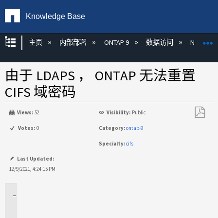
Knowledge Base
扩展/隐缩全局层次
主页
内部部署
ONTAP 9
数据访问
NAS
由于 LDAPS ， ONTAP 无法重置
CIFS 域密码
Views:
52
Visibility:
Public
另
Votes:
0
Category:
ontap-9
存
Specialty:
cifs
为
PDF
Last Updated:
12/9/2021, 4:24:15 PM
适
用
场