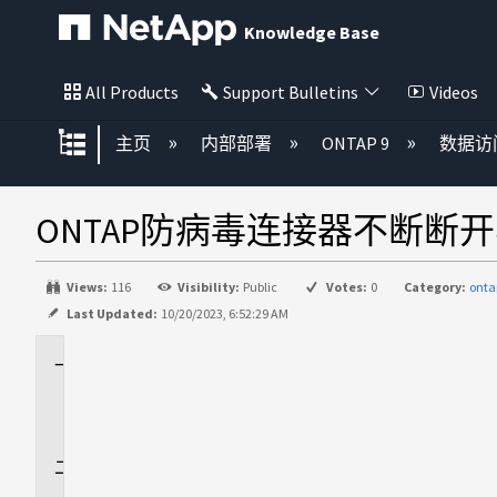
Knowledge Base
All Products
Support Bulletins
Videos
扩展/隐缩全局层次
主页
内部部署
ONTAP 9
数据访
ONTAP防病毒连接器不断断开
Views:
116
Visibility:
Public
Votes:
0
Category:
onta
Last Updated:
10/20/2023, 6:52:29 AM
适
用
场
景
问
题