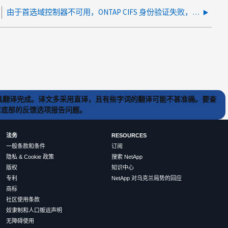
由于首选域控制器不可用，ONTAP CIFS 身份验证失败，出现 NETLOGON 5722/5805
) 工具翻译完成。译文多采用直译，且有些字词的翻译可能不甚准确。要查
文章底部的反馈选项报告问题。
法务
RESOURCES
一般条款和条件
订阅
隐私 & Cookie 政策
搜索 NetApp
版权
知识中心
专利
NetApp 对乌克兰局势的回应
商标
社区使用条款
奴隶制和人口贩运声明
无障碍使用