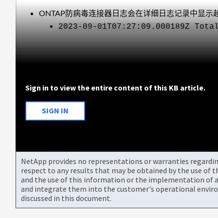
ONTAP防病毒连接器日志会在详细日志记录中显示
2023-09-01T07:27:09.000189Z Tota
Sign in to view the entire content of this KB article.
SIGN IN
NetApp provides no representations or warranties regarding 
respect to any results that may be obtained by the use of 
and the use of this information or the implementation of a
and integrate them into the customer's operational envir
discussed in this document.