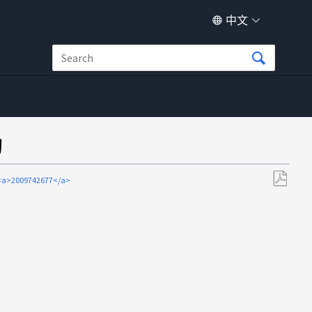
中文
动
<a>2009742677</a>
另
存
为
PDF