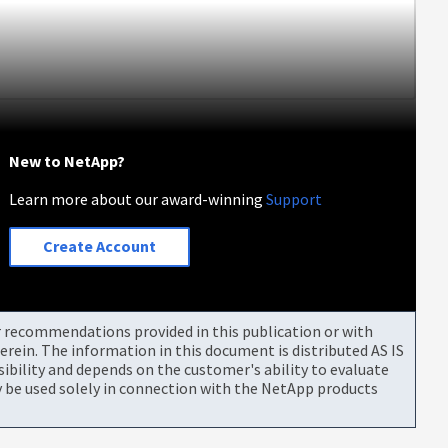
New to NetApp?
Learn more about our award-winning
Support
Create Account
or recommendations provided in this publication or with
rein. The information in this document is distributed AS IS
bility and depends on the customer's ability to evaluate
be used solely in connection with the NetApp products