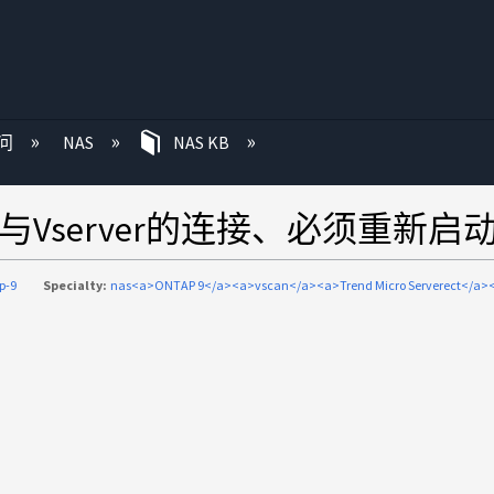
问
NAS
NAS KB
与Vserver的连接、必须重新启
p-9
Specialty:
nas<a>ONTAP 9</a><a>vscan</a><a>Trend Micro Serverect</a>