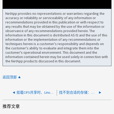
NetApp provides no representations or warranties regarding the
accuracy or reliability or serviceability of any information or
recommendations provided in this publication or with respect to
any results that may be obtained by the use of the information or
observance of any recommendations provided herein. The
information in this document is distributed AS IS and the use of this
information or the implementation of any recommendations or
techniques herein is a customer's responsibility and depends on
the customer's ability to evaluate and integrate them into the
customer's operational environment. This document and the
information contained herein may be used solely in connection with
the NetApp products discussed in this document.
返回顶部
挂载CIFS共享时、Linux客户端上未显示此类文件或目录错误
找不到合适的存储：聚合不匹配 FabricPool 要求
推荐文章