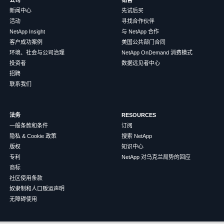
公司
销售
新闻中心
先试后买
活动
寻找合作伙伴
NetApp Insight
与 NetApp 合作
客户成功案例
美国公共部门合同
环境、社会与公司治理
NetApp OnDemand 消费模式
投资者
数据远见者中心
招聘
联系我们
法务
RESOURCES
一般条款和条件
订阅
隐私 & Cookie 政策
搜索 NetApp
版权
知识中心
专利
NetApp 对乌克兰局势的回应
商标
社区使用条款
奴隶制和人口贩运声明
无障碍使用