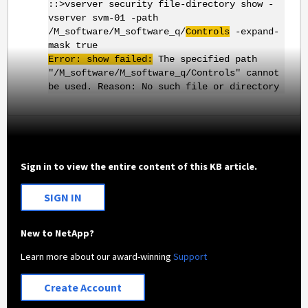
::>vserver security file-directory show -
vserver svm-01 -path
/M_software/M_software_q/
Controls
-expand-
mask true
Error: show failed:
The specified path
"/M_software/M_software_q/Controls" cannot
be used. Reason: No such file or directory
Sign in to view the entire content of this KB article.
SIGN IN
New to NetApp?
Learn more about our award-winning
Support
Create Account