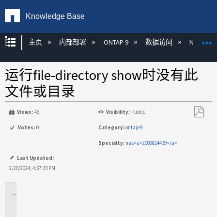
Knowledge Base
扩展/隐缩全局层次
主页
内部部署
ONTAP 9
数据访问
NAS
运行file-directory show时没有此
文件或目录
Views:
46
Visibility:
Public
另
Votes:
0
Category:
ontap-9
存
Specialty:
nas<a>2009824439</a>
为
PDF
Last Updated:
2/20/2024, 4:57:33 PM
适
用
场