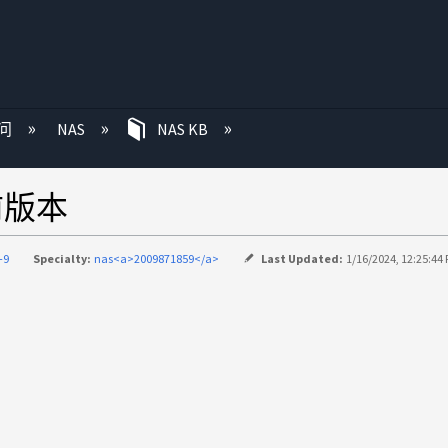
问
NAS
NAS KB
先前版本
-9
Specialty:
nas<a>2009871859</a>
Last Updated:
1/16/2024, 12:25:44