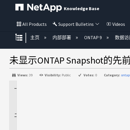
Knowledge Base
All Products
Support Bulletins
Videos
扩展/隐缩全局层次
主页
内部部署
ONTAP 9
数据访
未显示ONTAP Snapshot的
Views:
39
Visibility:
Public
Votes:
0
Category:
ontap
适
用
场
景
问
题
描