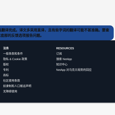
) 工具翻译完成。译文多采用直译，且有些字词的翻译可能不甚准确。要查
文章底部的反馈选项报告问题。
法务
RESOURCES
一般条款和条件
订阅
隐私 & Cookie 政策
搜索 NetApp
版权
知识中心
专利
NetApp 对乌克兰局势的回应
商标
社区使用条款
奴隶制和人口贩运声明
无障碍使用