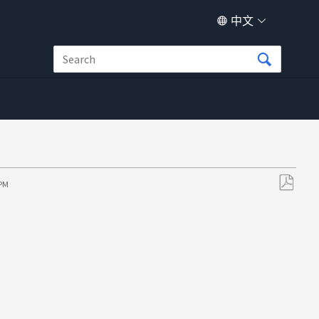
中文
 PM
另
存
为
PDF