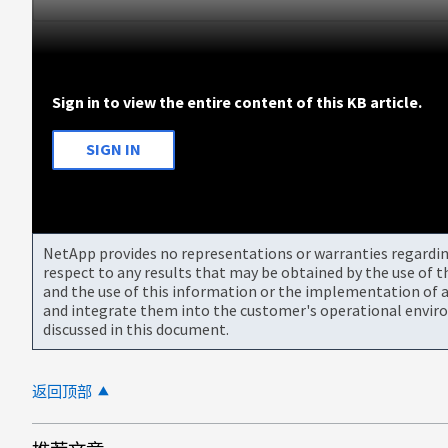
Sign in to view the entire content of this KB article.
SIGN IN
NetApp provides no representations or warranties regarding 
respect to any results that may be obtained by the use of 
and the use of this information or the implementation of a
and integrate them into the customer's operational envir
discussed in this document.
返回顶部