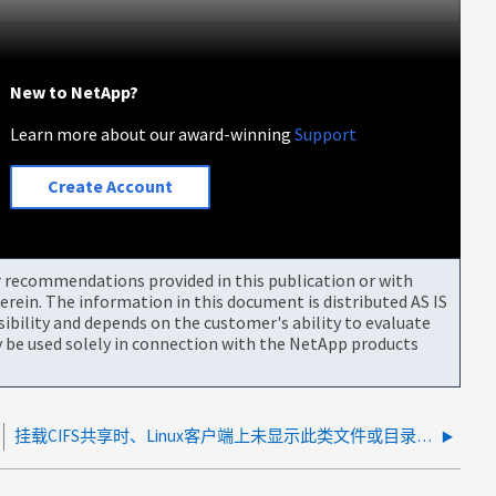
New to NetApp?
Learn more about our award-winning
Support
Create Account
or recommendations provided in this publication or with
rein. The information in this document is distributed AS IS
bility and depends on the customer's ability to evaluate
be used solely in connection with the NetApp products
挂载CIFS共享时、Linux客户端上未显示此类文件或目录错误