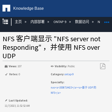
Knowledge Base
扩展/隐缩全局层次
主页
内部部署
ONTAP 9
数据访问
NAS
NFS 客户端显示 "NFS server not
Responding" ，并使用 NFS over
UDP
Views:
107
Visibility:
Public
另
Votes:
0
Category:
ontap-9
存
Specialty:
为
nas<a>2008714423</a><a>基于 UDP 的
PDF
NFS</a>
Last Updated:
11/7/2023, 11:52:52 AM