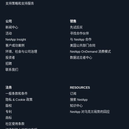
支持策略和支持服务
公司
销售
新闻中心
先试后买
活动
寻找合作伙伴
NetApp Insight
与 NetApp 合作
客户成功案例
美国公共部门合同
环境、社会与公司治理
NetApp OnDemand 消费模式
投资者
数据远见者中心
招聘
联系我们
法务
RESOURCES
一般条款和条件
订阅
隐私 & Cookie 政策
搜索 NetApp
版权
知识中心
专利
NetApp 对乌克兰局势的回应
商标
社区使用条款