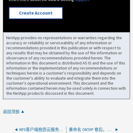
Create Account
NetApp provides no representations or warranties regarding the
accuracy or reliability or serviceability of any information or
recommendations provided in this publication or with respect to
any results that may be obtained by the use of the information or
observance of any recommendations provided herein. The
information in this document is distributed AS IS and the use of this
information or the implementation of any recommendations or
techniques herein is a customer's responsibility and depends on
the customer's ability to evaluate and integrate them into the
customer's operational environment. This document and the
information contained herein may be used solely in connection with
the NetApp products discussed in this document.
返回顶部
NFS客户端抱怨云服务器速度比本地服务器慢
重命名 ONTAP 卷后， NFS 客户端不会主动刷新文件句柄