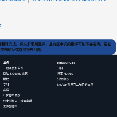
移
) 工具翻译完成。译文多采用直译，且有些字词的翻译可能不甚准确。要查
文章底部的反馈选项报告问题。
法务
RESOURCES
一般条款和条件
订阅
隐私 & Cookie 政策
搜索 NetApp
版权
知识中心
专利
NetApp 对乌克兰局势的回应
商标
社区使用条款
奴隶制和人口贩运声明
无障碍使用