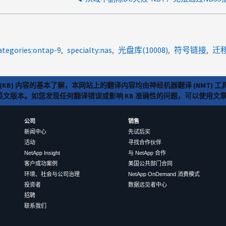
ategories:ontap-9
specialty:nas
光盘库(10008)
符号链接
迁
(KB) 内容的基本了解，本网站上的翻译内容均由神经机器翻译 (NMT
览英文版本。如您发现任何翻译错误或影响 KB 准确性的问题，可以使用
公司
销售
新闻中心
先试后买
活动
寻找合作伙伴
NetApp Insight
与 NetApp 合作
客户成功案例
美国公共部门合同
环境、社会与公司治理
NetApp OnDemand 消费模式
投资者
数据远见者中心
招聘
联系我们