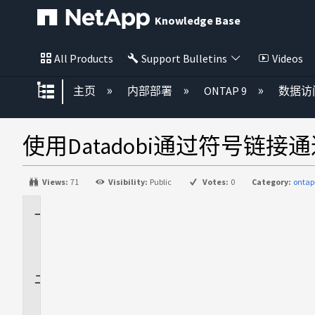
Knowledge Base
All Products
Support Bulletins
Videos
扩展/隐缩全局层次
主页
内部部署
ONTAP 9
数据访
使用Datadobi通过符号链接通过N
Views:
71
Visibility:
Public
Votes:
0
Category:
ontap
适
用
场
景
问
题
描