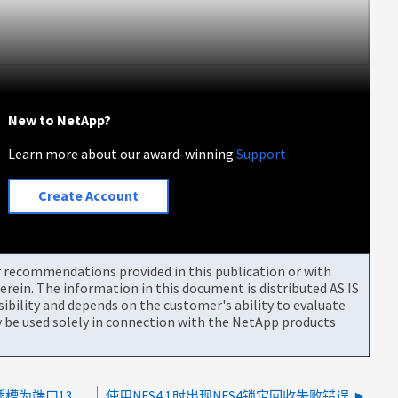
New to NetApp?
Learn more about our award-winning
Support
Create Account
or recommendations provided in this publication or with
rein. The information in this document is distributed AS IS
bility and depends on the customer's ability to evaluate
be used solely in connection with the NetApp products
从域中删除DC失败"NBT：无法通过NBSS插槽为端口139连接到服务器。错误0x23：资源暂时不可用"
使用NFS4.1时出现NFS4锁定回收失败错误