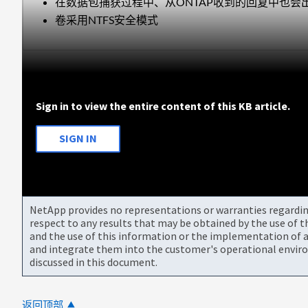
在数据包捕获过程中、从ONTAP收到的回复中也会出现N
卷采用NTFS安全模式
Sign in to view the entire content of this KB article.
SIGN IN
NetApp provides no representations or warranties regarding 
respect to any results that may be obtained by the use of 
and the use of this information or the implementation of a
and integrate them into the customer's operational envir
discussed in this document.
返回顶部