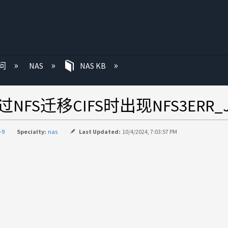
问
NAS
NAS KB
FS迁移CIFS时出现NFS3ERR_JI
-9
Specialty:
nas
Last Updated:
10/4/2024, 7:03:57 PM