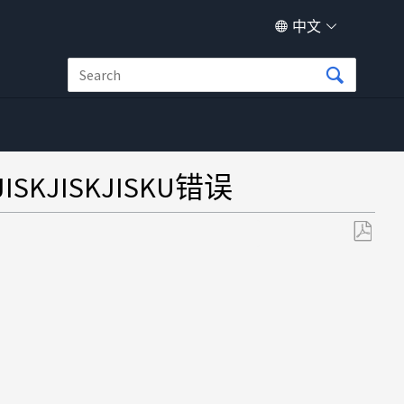
中文
SKJISKJISKU错误
另
存
为
PDF