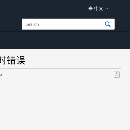
中文
超时错误
AM
另
存
为
PDF