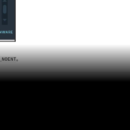
。
_NOENT