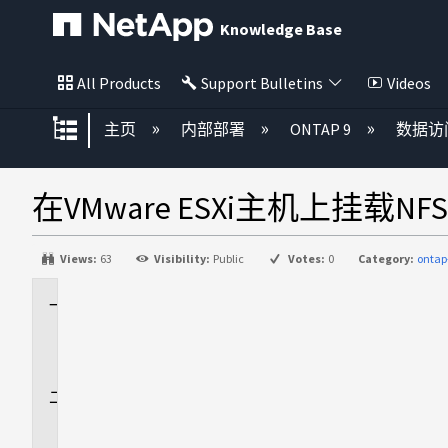
Knowledge Base
All Products
Support Bulletins
Videos
扩展/隐缩全局层次
主页
内部部署
ONTAP 9
数据访
在VMware ESXi主机上挂载
Views:
63
Visibility:
Public
Votes:
0
Category:
ontap
适
用
场
景
问
题
描