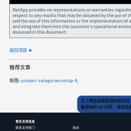
NetApp provides no representations or warranties regarding 
respect to any results that may be obtained by the use of 
and the use of this information or the implementation of a
and integrate them into the customer's operational envir
discussed in this document.
返回顶部
推荐文章
标签
product-categories:ontap-9
为了帮助读者获得对知识库 
看原始的 KB 内容，请浏
更多支持信息
联系支持部门
培训