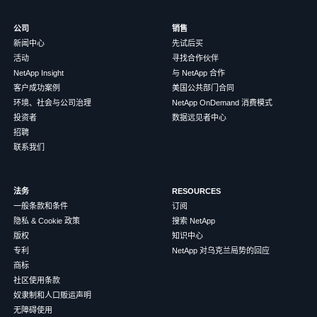
公司
销售
新闻中心
先试后买
活动
寻找合作伙伴
NetApp Insight
与 NetApp 合作
客户成功案例
美国公共部门合同
环境、社会与公司治理
NetApp OnDemand 消费模式
投资者
数据远见者中心
招聘
联系我们
法务
RESOURCES
一般条款和条件
订阅
隐私 & Cookie 政策
搜索 NetApp
版权
知识中心
专利
NetApp 对乌克兰局势的回应
商标
社区使用条款
奴隶制和人口贩运声明
无障碍使用