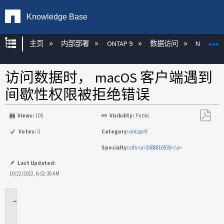
Knowledge Base
扩展/隐缩全局层次
主页
内部部署
ONTAP 9
数据访问
NAS
访问数据时， macOS 客户端遇到
间歇性权限被拒绝错误
Views:
105
Visibility:
Public
另
Votes:
0
Category:
ontap-9
存
Specialty:
cifs<a>2008810535</a>
为
PDF
Last Updated:
10/22/2022, 6:52:30 AM
适
用
场