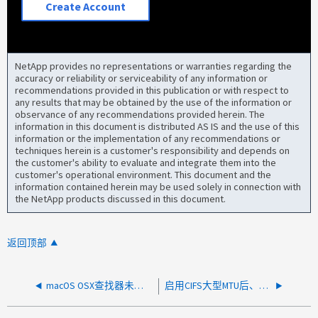
Create Account
NetApp provides no representations or warranties regarding the
accuracy or reliability or serviceability of any information or
recommendations provided in this publication or with respect to
any results that may be obtained by the use of the information or
observance of any recommendations provided herein. The
information in this document is distributed AS IS and the use of this
information or the implementation of any recommendations or
techniques herein is a customer's responsibility and depends on
the customer's ability to evaluate and integrate them into the
customer's operational environment. This document and the
information contained herein may be used solely in connection with
the NetApp products discussed in this document.
返回顶部
macOS OSX查找器未看到SMB文件、但可以通过OSX命令行界面和浏览文件夹来查看它
启用CIFS大型MTU后、macOS客户端报告性能较慢