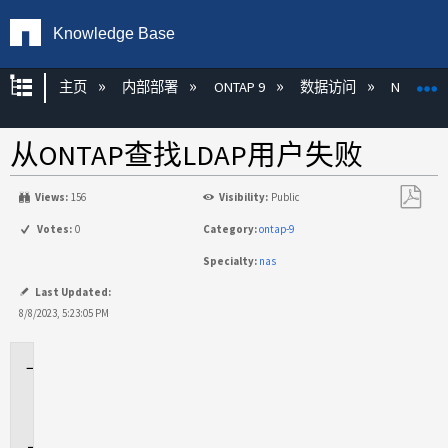
Knowledge Base
扩展/隐缩全局层次
主页
内部部署
ONTAP 9
数据访问
NAS
从ONTAP查找LDAP用户失败
Views:
156
Visibility:
Public
另
Votes:
0
Category:
ontap-9
存
Specialty:
nas
为
PDF
Last Updated:
8/8/2023, 5:23:05 PM
适
用
场
景