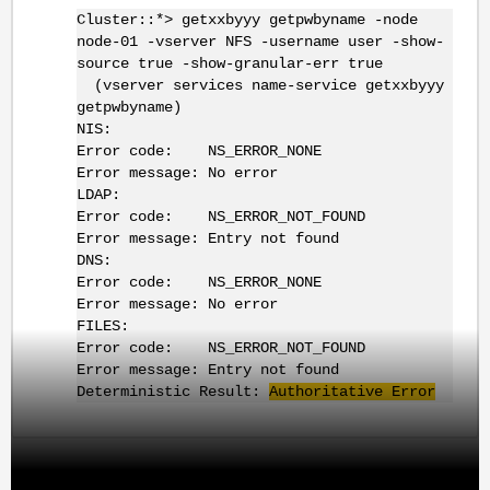
Cluster::*> getxxbyyy getpwbyname -node
node-01 -vserver NFS -username user -show-
source true -show-granular-err true
(vserver services name-service getxxbyyy
getpwbyname)
NIS:
Error code: NS_ERROR_NONE
Error message: No error
LDAP:
Error code: NS_ERROR_NOT_FOUND
Error message: Entry not found
DNS:
Error code: NS_ERROR_NONE
Error message: No error
FILES:
Error code: NS_ERROR_NOT_FOUND
Error message: Entry not found
Deterministic Result:
Authoritative Error