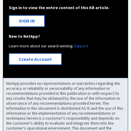
Sign in to view the entire content of this KB article.
SIGN IN
New to NetApp?
Learn more about our award-winning
Support
Create Account
NetApp provides no representations or warranties regarding the
accuracy or reliability or serviceability of any information or
recommendations provided in this publication or with respect to
any results that may be obtained by the use of the information or
observance of any recommendations provided herein. The
information in this document is distributed AS IS and the use of this
information or the implementation of any recommendations or
techniques herein is a customer's responsibility and depends on
the customer's ability to evaluate and integrate them into the
customer's operational environment. This document and the