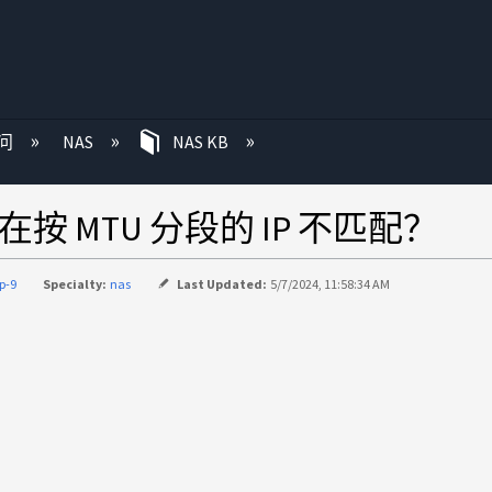
问
NAS
NAS KB
在按 MTU 分段的 IP 不匹配？
p-9
Specialty:
nas
Last Updated:
5/7/2024, 11:58:34 AM