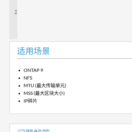
答
追
加
信
息
适用场景
ONTAP 9
NFS
MTU (最大传输单元)
MSS (最大区块大小)
IP碎片