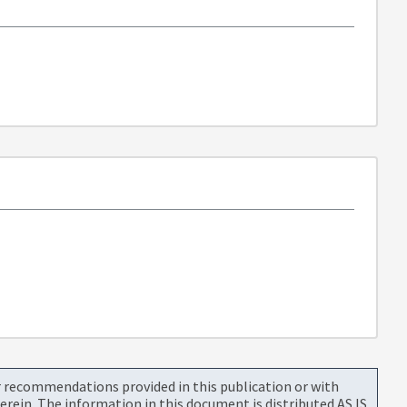
or recommendations provided in this publication or with
rein. The information in this document is distributed AS IS