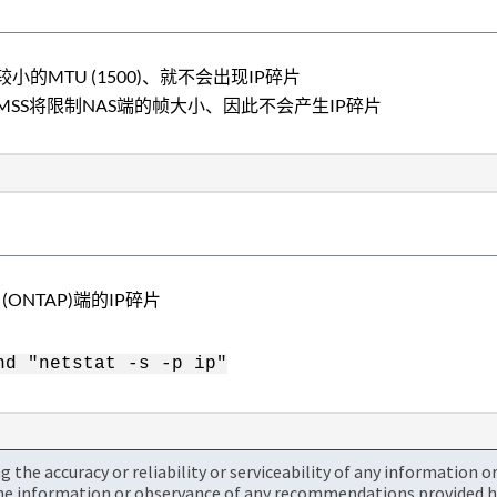
较小的MTU (1500)、就不会出现IP碎片
MSS将限制NAS端的帧大小、因此不会产生IP碎片
 (ONTAP)端的IP碎片
nd "netstat -s -p ip"
the accuracy or reliability or serviceability of any information 
the information or observance of any recommendations provided he