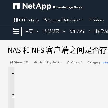
Knowledge Base
All Products
Support Bulletins
Videos
扩展/隐缩全局层次
主页
内部部署
ONTAP 9
数据访
NAS 和 NFS 客户端之间是否存
Views:
170
Visibility:
Public
Votes:
0
Category:
onta
适
用
场
景
问
题
解