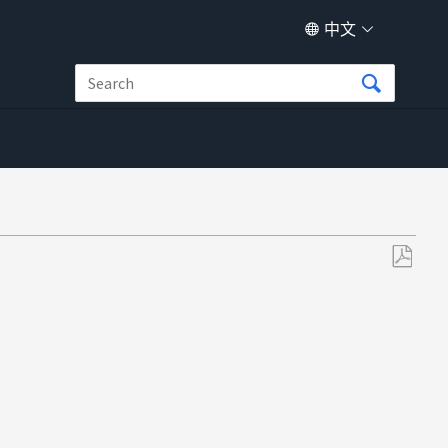
中文
另
存
为
PDF