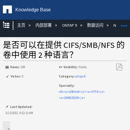
Knowledge Base
扩展/隐缩全局层次
主页
内部部署
ONTAP 9
数据访问
NAS
是否可以在提供 CIFS/SMB/NFS 的
卷中使用 2 种语言？
Views:
109
Visibility:
Public
另
Votes:
0
Category:
ontap-9
存
Specialty:
为
cifs<a>utf8mb4</a><a>UTF-8</a>
PDF
<a>2009035539</a>
Last Updated:
5/23/2022, 9:22:12 AM
适