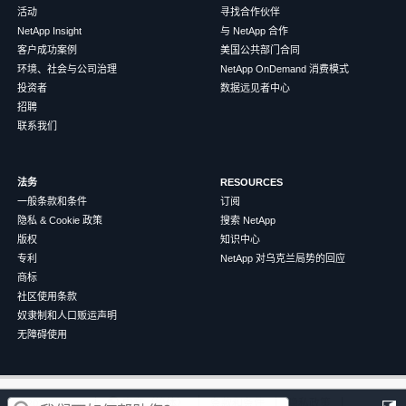
活动
寻找合作伙伴
NetApp Insight
与 NetApp 合作
客户成功案例
美国公共部门合同
环境、社会与公司治理
NetApp OnDemand 消费模式
投资者
数据远见者中心
招聘
联系我们
法务
RESOURCES
一般条款和条件
订阅
隐私 & Cookie 政策
搜索 NetApp
版权
知识中心
专利
NetApp 对乌克兰局势的回应
商标
社区使用条款
奴隶制和人口贩运声明
无障碍使用
这篇文章对您有帮助吗？
©
2026
NetApp
中文（简体）
条款和条件
隐私政策