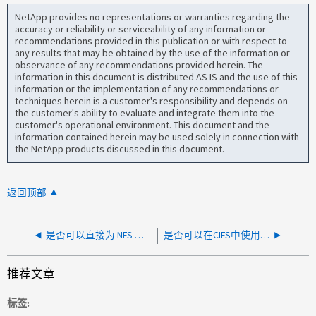
NetApp provides no representations or warranties regarding the
accuracy or reliability or serviceability of any information or
recommendations provided in this publication or with respect to
any results that may be obtained by the use of the information or
observance of any recommendations provided herein. The
information in this document is distributed AS IS and the use of this
information or the implementation of any recommendations or
techniques herein is a customer's responsibility and depends on
the customer's ability to evaluate and integrate them into the
customer's operational environment. This document and the
information contained herein may be used solely in connection with
the NetApp products discussed in this document.
返回顶部
是否可以直接为 NFS 卷设置审核规则？
是否可以在CIFS中使用LDAP进行身份验证
推荐文章
标签