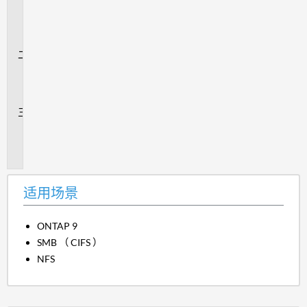
用
场
景
问
题
解
答
追
加
信
息
适用场景
ONTAP 9
SMB （ CIFS ）
NFS