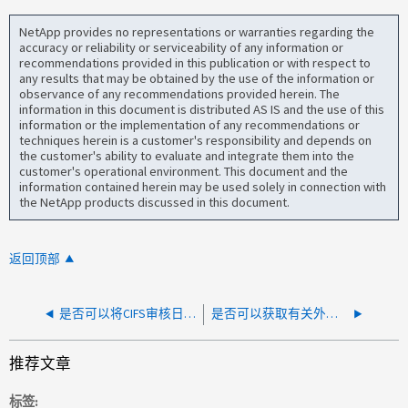
NetApp provides no representations or warranties regarding the
accuracy or reliability or serviceability of any information or
recommendations provided in this publication or with respect to
any results that may be obtained by the use of the information or
observance of any recommendations provided herein. The
information in this document is distributed AS IS and the use of this
information or the implementation of any recommendations or
techniques herein is a customer's responsibility and depends on
the customer's ability to evaluate and integrate them into the
customer's operational environment. This document and the
information contained herein may be used solely in connection with
the NetApp products discussed in this document.
返回顶部
是否可以将CIFS审核日志转发到其他位置？
是否可以获取有关外部vscan引擎文件扫描结果的详细信息？
推荐文章
标签