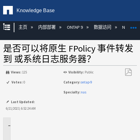
Knowledge Base
扩展/隐缩全局层次
主页
内部部署
ONTAP 9
数据访问
NAS
是否可以将原生 FPolicy 事件转发
到 或系统日志服务器？
Views:
125
Visibility:
Public
另
Votes:
0
Category:
ontap-9
存
Specialty:
nas
为
PDF
Last Updated:
6/21/2023, 6:52:24 AM
适
用
场