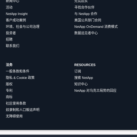
新闻中心
先试后买
活动
寻找合作伙伴
NetApp Insight
与 NetApp 合作
客户成功案例
美国公共部门合同
环境、社会与公司治理
NetApp OnDemand 消费模式
投资者
数据远见者中心
招聘
联系我们
法务
RESOURCES
一般条款和条件
订阅
隐私 & Cookie 政策
搜索 NetApp
版权
知识中心
专利
NetApp 对乌克兰局势的回应
商标
社区使用条款
奴隶制和人口贩运声明
无障碍使用