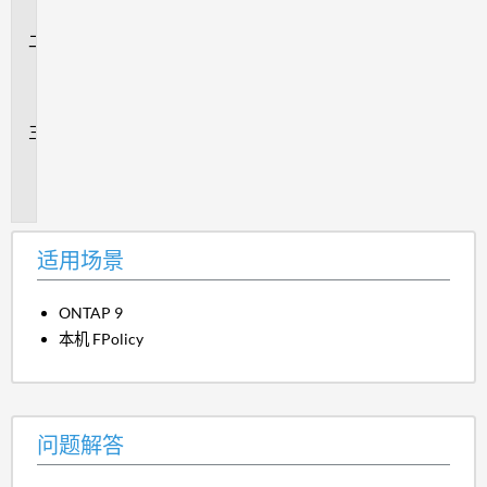
景
问
题
解
答
追
加
信
息
适用场景
ONTAP 9
本机 FPolicy
问题解答