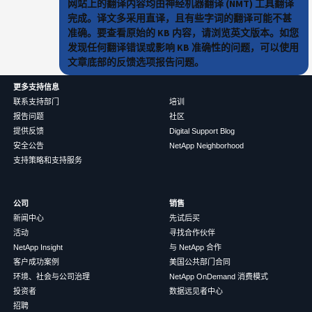
网站上的翻译内容均由神经机器翻译 (NMT) 工具翻译
完成。译文多采用直译，且有些字词的翻译可能不甚
准确。要查看原始的 KB 内容，请浏览英文版本。如您
发现任何翻译错误或影响 KB 准确性的问题，可以使用
文章底部的反馈选项报告问题。
更多支持信息
联系支持部门
培训
报告问题
社区
提供反馈
Digital Support Blog
安全公告
NetApp Neighborhood
支持策略和支持服务
公司
销售
新闻中心
先试后买
活动
寻找合作伙伴
NetApp Insight
与 NetApp 合作
客户成功案例
美国公共部门合同
环境、社会与公司治理
NetApp OnDemand 消费模式
投资者
数据远见者中心
招聘