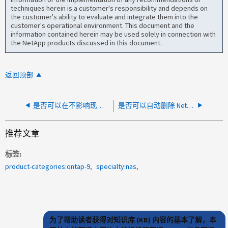
techniques herein is a customer's responsibility and depends on
the customer's ability to evaluate and integrate them into the
customer's operational environment. This document and the
information contained herein may be used solely in connection with
the NetApp products discussed in this document.
返回顶部
是否可以在不影响现有 DACL 条目的情况下向 SACL 添加条目
是否可以自动删除 NetApp 存储中超过 6 个月的数据
推荐文章
标签
product-categories:ontap-9
specialty:nas
为了帮助读者获得对知识库 (KB) 内容的基本了解，本