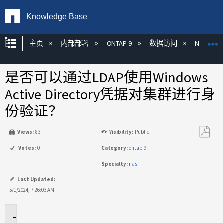
Knowledge Base
扩展/隐缩全局层次
主页
内部部署
ONTAP 9
数据访问
NAS
是否可以通过LDAP使用Windows
Active Directory凭据对集群进行身
份验证？
Views:
83
Visibility:
Public
另
Votes:
0
Category:
ontap-9
存
Specialty:
nas
为
PDF
Last Updated:
5/1/2024, 7:26:03 AM
适