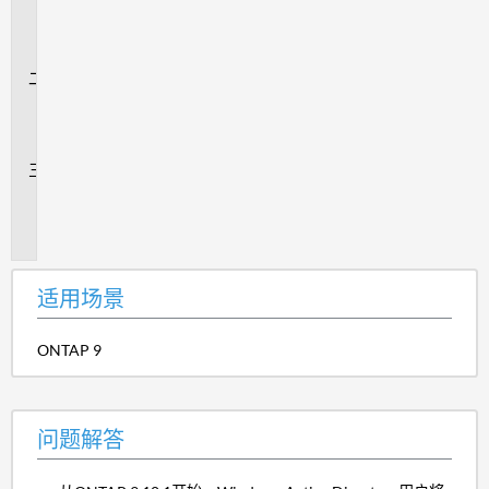
用
场
景
问
题
解
答
追
加
信
息
适用场景
ONTAP 9
问题解答