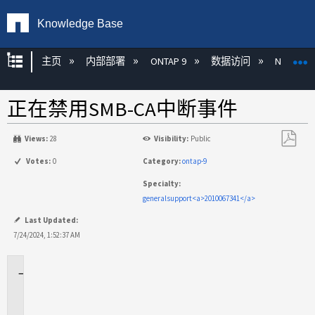
Knowledge Base
扩展/隐缩全局层次
主页
内部部署
ONTAP 9
数据访问
NAS
正在禁用SMB-CA中断事件
Views:
28
Visibility:
Public
另
Votes:
0
Category:
ontap-9
存
Specialty:
为
generalsupport<a>2010067341</a>
PDF
Last Updated:
7/24/2024, 1:52:37 AM
适
用
场