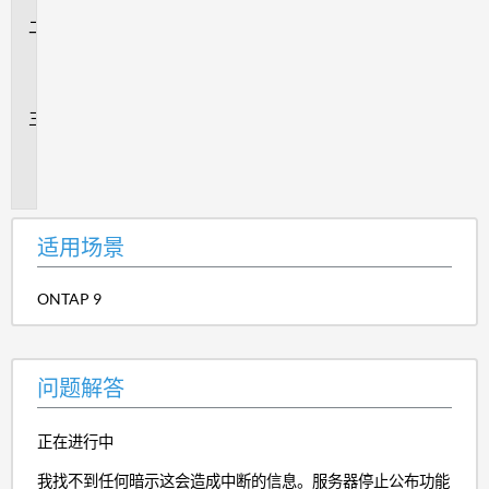
景
问
题
解
答
追
加
信
息
适用场景
ONTAP 9
问题解答
正在进行中
我找不到任何暗示这会造成中断的信息。服务器停止公布功能