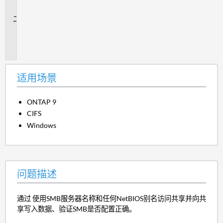
景
问
题
描
述
适用场景
ONTAP 9
CIFS
Windows
问题描述
通过 使用SMB服务器名称和任何NetBIOS别名访问共享并向共
享写入数据、验证SMB是否配置正确。