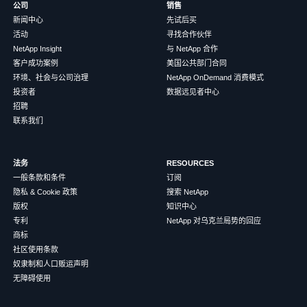
公司
销售
新闻中心
先试后买
活动
寻找合作伙伴
NetApp Insight
与 NetApp 合作
客户成功案例
美国公共部门合同
环境、社会与公司治理
NetApp OnDemand 消费模式
投资者
数据远见者中心
招聘
联系我们
法务
RESOURCES
一般条款和条件
订阅
隐私 & Cookie 政策
搜索 NetApp
版权
知识中心
专利
NetApp 对乌克兰局势的回应
商标
社区使用条款
奴隶制和人口贩运声明
无障碍使用