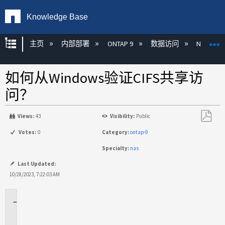
Knowledge Base
扩展/隐缩全局层次
主页
内部部署
ONTAP 9
数据访问
NAS
如何从Windows验证CIFS共享访
问？
Views:
43
Visibility:
Public
另
Votes:
0
Category:
ontap-9
存
Specialty:
nas
为
PDF
Last Updated:
10/28/2023, 7:22:03 AM
适
用
场