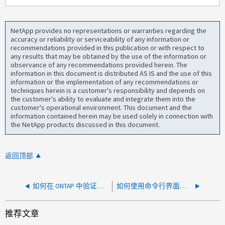
NetApp provides no representations or warranties regarding the
accuracy or reliability or serviceability of any information or
recommendations provided in this publication or with respect to
any results that may be obtained by the use of the information or
observance of any recommendations provided herein. The
information in this document is distributed AS IS and the use of this
information or the implementation of any recommendations or
techniques herein is a customer's responsibility and depends on
the customer's ability to evaluate and integrate them into the
customer's operational environment. This document and the
information contained herein may be used solely in connection with
the NetApp products discussed in this document.
返回顶部
如何在 ONTAP 中验证和更新 Vserver DNS 服务器
如何使用命令行界面验证文件的时间戳
推荐文章