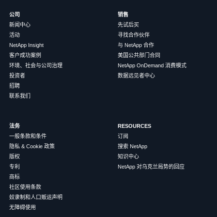
公司
销售
新闻中心
先试后买
活动
寻找合作伙伴
NetApp Insight
与 NetApp 合作
客户成功案例
美国公共部门合同
环境、社会与公司治理
NetApp OnDemand 消费模式
投资者
数据远见者中心
招聘
联系我们
法务
RESOURCES
一般条款和条件
订阅
隐私 & Cookie 政策
搜索 NetApp
版权
知识中心
专利
NetApp 对乌克兰局势的回应
商标
社区使用条款
奴隶制和人口贩运声明
无障碍使用