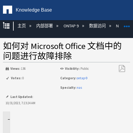
Knowledge Base
扩展/隐缩全局层次
主页
内部部署
ONTAP 9
数据访问
NAS
如何对 Microsoft Office 文档中的
问题进行故障排除
Views:
136
Visibility:
Public
另
Votes:
0
Category:
ontap-9
存
Specialty:
nas
为
PDF
Last Updated:
10/31/2023, 7:23:24 AM
适
用
场