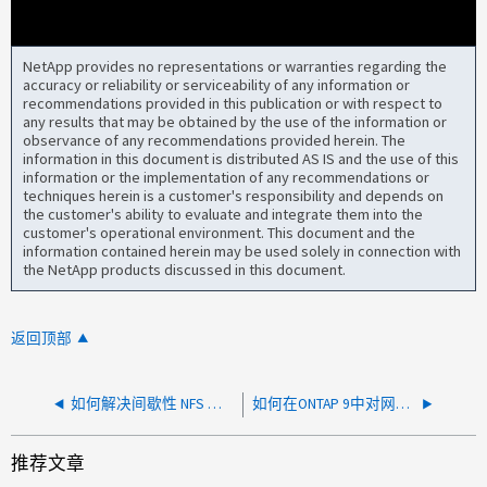
NetApp provides no representations or warranties regarding the
accuracy or reliability or serviceability of any information or
recommendations provided in this publication or with respect to
any results that may be obtained by the use of the information or
observance of any recommendations provided herein. The
information in this document is distributed AS IS and the use of this
information or the implementation of any recommendations or
techniques herein is a customer's responsibility and depends on
the customer's ability to evaluate and integrate them into the
customer's operational environment. This document and the
information contained herein may be used solely in connection with
the NetApp products discussed in this document.
返回顶部
如何解决间歇性 NFS 连接问题
如何在ONTAP 9中对网络连接进行故障排除？
推荐文章