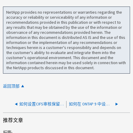
NetApp provides no representations or warranties regarding the
accuracy or reliability or serviceability of any information or
recommendations provided in this publication or with respect to
any results that may be obtained by the use of the information or
observance of any recommendations provided herein. The
information in this document is distributed AS IS and the use of this
information or the implementation of any recommendations or
techniques herein is a customer's responsibility and depends on
the customer's ability to evaluate and integrate them into the
customer's operational environment. This document and the
information contained herein may be used solely in connection with
the NetApp products discussed in this document.
返回顶部
如何设置CIFS审核保留期限
如何在 ONTAP 9 中设置 NAS 审核
推荐文章
标签