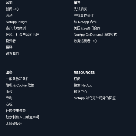
公司
销售
新闻中心
先试后买
活动
寻找合作伙伴
NetApp Insight
与 NetApp 合作
客户成功案例
美国公共部门合同
环境、社会与公司治理
NetApp OnDemand 消费模式
投资者
数据远见者中心
招聘
联系我们
法务
RESOURCES
一般条款和条件
订阅
隐私 & Cookie 政策
搜索 NetApp
版权
知识中心
专利
NetApp 对乌克兰局势的回应
商标
社区使用条款
奴隶制和人口贩运声明
无障碍使用