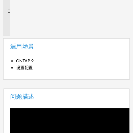
景
问
题
描
述
适用场景
ONTAP 9
设置配置
问题描述