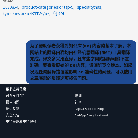
1030854
product-categories:ontap-9
specialty:nas
type:howto<a>KBTV</a>
何 991
为了帮助读者获得对知识库 (KB) 内容的基本了解，本
网站上的翻译内容均由神经机器翻译 (NMT) 工具翻译
完成。译文多采用直译，且有些字词的翻译可能不甚
准确。要查看原始的 KB 内容，请浏览英文版本。如您
发现任何翻译错误或影响 KB 准确性的问题，可以使用
文章底部的反馈选项报告问题。
更多支持信息
联系支持部门
培训
报告问题
社区
提供反馈
Digital Support Blog
安全公告
NetApp Neighborhood
支持策略和支持服务