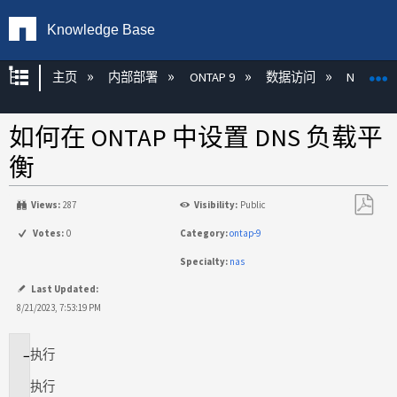
Knowledge Base
扩展/隐缩全局层次
主页
内部部署
ONTAP 9
数据访问
NAS
如何在 ONTAP 中设置 DNS 负载平
衡
Views:
287
Visibility:
Public
另
Votes:
0
Category:
ontap-9
存
Specialty:
nas
为
PDF
Last Updated:
8/21/2023, 7:53:19 PM
执行
适
用
执行
场