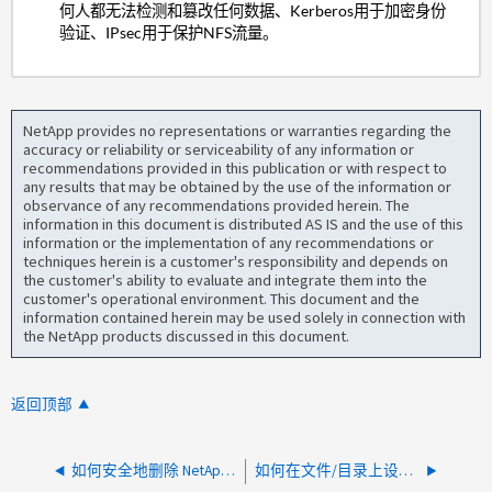
何人都无法检测和篡改任何数据、Kerberos用于加密身份
验证、IPsec用于保护NFS流量。
NetApp provides no representations or warranties regarding the
accuracy or reliability or serviceability of any information or
recommendations provided in this publication or with respect to
any results that may be obtained by the use of the information or
observance of any recommendations provided herein. The
information in this document is distributed AS IS and the use of this
information or the implementation of any recommendations or
techniques herein is a customer's responsibility and depends on
the customer's ability to evaluate and integrate them into the
customer's operational environment. This document and the
information contained herein may be used solely in connection with
the NetApp products discussed in this document.
返回顶部
如何安全地删除 NetApp FlexCache 卷
如何在文件/目录上设置NFSv4 ACL