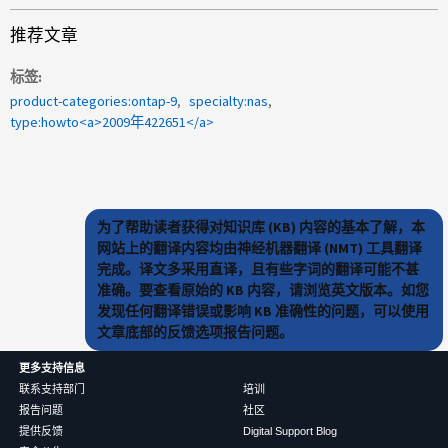
推荐文章
标签
product-categories:ontap-9
specialty:nas
type:howto<a>2009年422651</a>
为了帮助读者获得对知识库 (KB) 内容的基本了解，本
网站上的翻译内容均由神经机器翻译 (NMT) 工具翻译
完成。译文多采用直译，且有些字词的翻译可能不甚
准确。要查看原始的 KB 内容，请浏览英文版本。如您
发现任何翻译错误或影响 KB 准确性的问题，可以使用
文章底部的反馈选项报告问题。
更多支持信息
联系支持部门
培训
报告问题
社区
提供反馈
Digital Support Blog