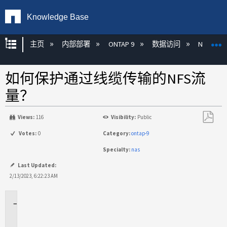
Knowledge Base
扩展/隐缩全局层次
主页
内部部署
ONTAP 9
数据访问
NAS
如何保护通过线缆传输的NFS流
量？
Views:
116
Visibility:
Public
另
Votes:
0
Category:
ontap-9
存
Specialty:
nas
为
PDF
Last Updated:
2/13/2023, 6:22:23 AM
适
用
场