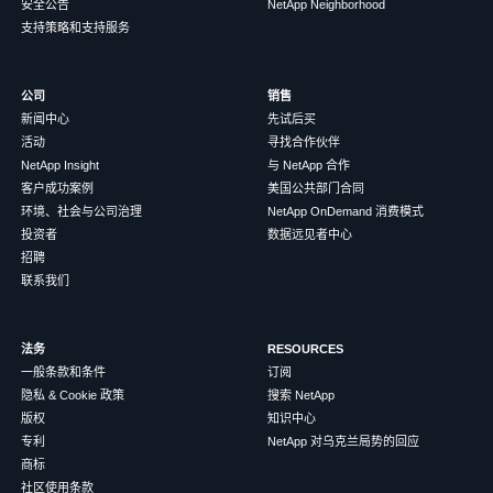
安全公告
NetApp Neighborhood
支持策略和支持服务
公司
销售
新闻中心
先试后买
活动
寻找合作伙伴
NetApp Insight
与 NetApp 合作
客户成功案例
美国公共部门合同
环境、社会与公司治理
NetApp OnDemand 消费模式
投资者
数据远见者中心
招聘
联系我们
法务
RESOURCES
一般条款和条件
订阅
隐私 & Cookie 政策
搜索 NetApp
版权
知识中心
专利
NetApp 对乌克兰局势的回应
商标
社区使用条款