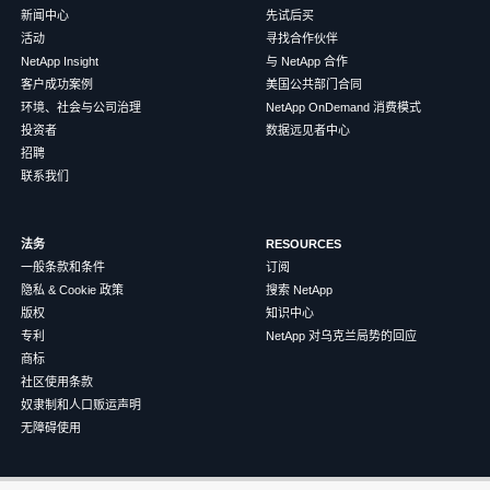
新闻中心
先试后买
活动
寻找合作伙伴
NetApp Insight
与 NetApp 合作
客户成功案例
美国公共部门合同
环境、社会与公司治理
NetApp OnDemand 消费模式
投资者
数据远见者中心
招聘
联系我们
法务
RESOURCES
一般条款和条件
订阅
隐私 & Cookie 政策
搜索 NetApp
版权
知识中心
专利
NetApp 对乌克兰局势的回应
商标
社区使用条款
奴隶制和人口贩运声明
无障碍使用