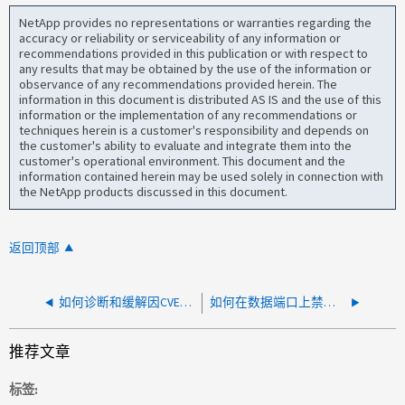
NetApp provides no representations or warranties regarding the
accuracy or reliability or serviceability of any information or
recommendations provided in this publication or with respect to
any results that may be obtained by the use of the information or
observance of any recommendations provided herein. The
information in this document is distributed AS IS and the use of this
information or the implementation of any recommendations or
techniques herein is a customer's responsibility and depends on
the customer's ability to evaluate and integrate them into the
customer's operational environment. This document and the
information contained herein may be used solely in connection with
the NetApp products discussed in this document.
返回顶部
如何诊断和缓解因CVE-2022-38023引起的影响—解决方案指南
如何在数据端口上禁用 CDP 和 LLDP
推荐文章
标签