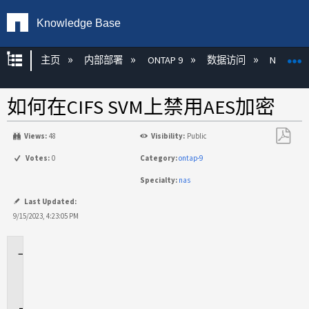
Knowledge Base
扩展/隐缩全局层次
主页
内部部署
ONTAP 9
数据访问
NAS
如何在CIFS SVM上禁用AES加密
Views:
48
Visibility:
Public
另
Votes:
0
Category:
ontap-9
存
Specialty:
nas
为
PDF
Last Updated:
9/15/2023, 4:23:05 PM
适
用
场
景