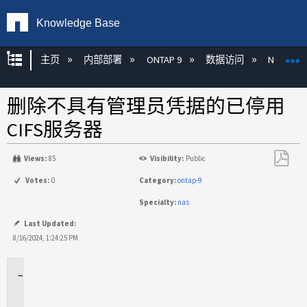
Knowledge Base
扩展/隐缩全局层次
主页
内部部署
ONTAP 9
数据访问
NAS
删除不具有管理员凭据的已停用
CIFS服务器
Views:
85
Visibility:
Public
另
Votes:
0
Category:
ontap-9
存
Specialty:
nas
为
PDF
Last Updated:
8/16/2024, 1:24:25 PM
适
用
场