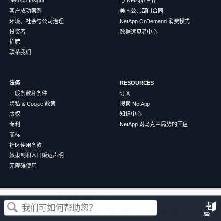
NetApp Insight
与 NetApp 合作
客户成功案例
美国公共部门合同
环境、社会与公司治理
NetApp OnDemand 消费模式
投资者
数据远见者中心
招聘
联系我们
法务
RESOURCES
一般条款和条件
订阅
隐私 & Cookie 政策
搜索 NetApp
版权
知识中心
专利
NetApp 对乌克兰局势的回应
商标
社区使用条款
奴隶制和人口贩运声明
无障碍使用
这篇文章对您有帮助吗？
©
2026
NetApp
中文（简体）
条款和条件
隐私政策
Cookie 政策
Cookie 设置
登
是
否