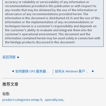
accuracy or reliability or serviceability of any information or
recommendations provided in this publication or with respect to
any results that may be obtained by the use of the information or
observance of any recommendations provided herein. The
information in this document is distributed AS IS and the use of this
information or the implementation of any recommendations or
techniques herein is a customer's responsibility and depends on
the customer's ability to evaluate and integrate them into the
customer's operational environment. This document and the
information contained herein may be used solely in connection with
the NetApp products discussed in this document.
返回顶部
如何删除 CIFS 服务器而不从 AD 中删除机器帐户
如何从 Windows 客户端中删除目录路径较长的目录
推荐文章
标签
product-categories:ontap-9
specialty:nas