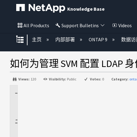
Knowledge Base
All Products
Support Bulletins
Videos
扩展/隐缩全局层次
主页
内部部署
ONTAP 9
数据访
如何为管理 SVM 配置 LDAP 
Views:
120
Visibility:
Public
Votes:
0
Category:
onta
适
用
场
景
问
题
描