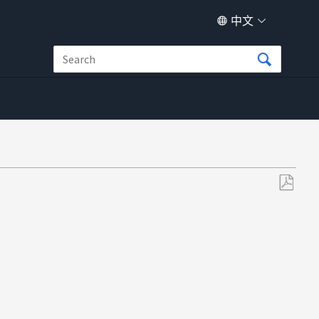
中文
另
存
为
PDF