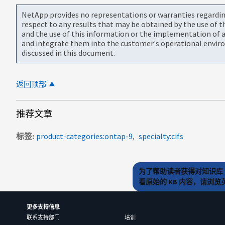
NetApp provides no representations or warranties regarding 
respect to any results that may be obtained by the use of 
and the use of this information or the implementation of a
and integrate them into the customer's operational envir
discussed in this document.
返回顶部
推荐文章
标签
product-categories:ontap-9
specialty:cifs
为了帮助读者获得对知识库 
看原始的 KB 内容，请浏
更多支持信息
联系支持部门
培训