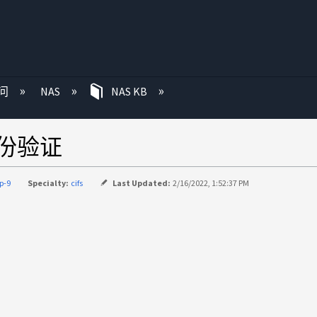
问
NAS
NAS KB
身份验证
p-9
Specialty:
cifs
Last Updated:
2/16/2022, 1:52:37 PM