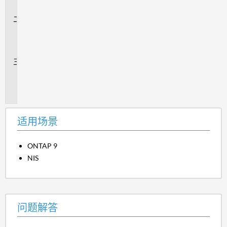
景
问
题
解
答
追
加
信
息
适用场景
ONTAP 9
NIS
问题解答