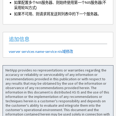
如果配置多个NIS服务器、则始终使用第一个NIS服务器(不
采用轮叫方式)
如果不可用、则请求将发送到列表中的下一个服务器。
追加信息
vserver services name-service nis域修改
NetApp provides no representations or warranties regarding the
accuracy or reliability or serviceability of any information or
recommendations provided in this publication or with respect to
any results that may be obtained by the use of the information or
observance of any recommendations provided herein. The
information in this document is distributed AS IS and the use of this
information or the implementation of any recommendations or
techniques herein is a customer's responsibility and depends on
the customer's ability to evaluate and integrate them into the
customer's operational environment. This document and the
information contained herein may be used solely in connection with