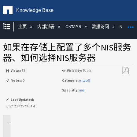
Knowledge Base
扩展/隐缩全局层次
主页
内部部署
ONTAP 9
数据访问
NAS
如果在存储上配置了多个NIS服务
器、如何选择NIS服务器
Views:
63
Visibility:
Public
另
Votes:
0
Category:
ontap-9
存
Specialty:
nas
为
PDF
Last Updated:
8/3/2023, 12:22:11 AM
适
用
场