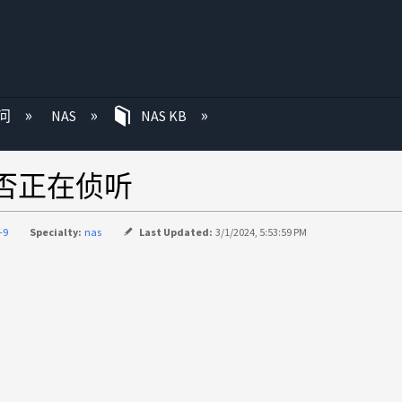
问
NAS
NAS KB
是否正在侦听
-9
Specialty:
nas
Last Updated:
3/1/2024, 5:53:59 PM