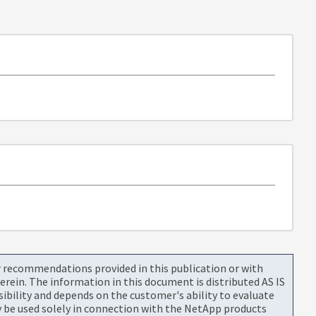
or recommendations provided in this publication or with
rein. The information in this document is distributed AS IS
bility and depends on the customer's ability to evaluate
be used solely in connection with the NetApp products