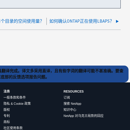
每个目录的空间使用量？
如何确认ONTAP正在使用LBAPS？
) 工具翻译完成。译文多采用直译，且有些字词的翻译可能不甚准确。要查
文章底部的反馈选项报告问题。
法务
RESOURCES
一般条款和条件
订阅
隐私 & Cookie 政策
搜索 NetApp
版权
知识中心
专利
NetApp 对乌克兰局势的回应
商标
社区使用条款