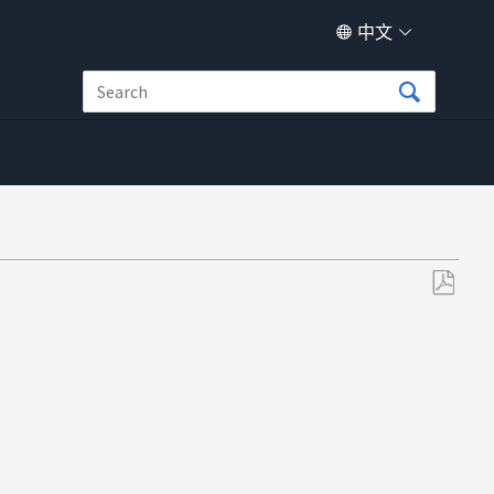
中文
另
存
为
PDF