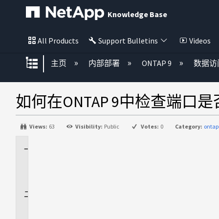
Knowledge Base
All Products
Support Bulletins
Videos
扩展/隐缩全局层次
主页
内部部署
ONTAP 9
数据访
如何在ONTAP 9中检查端口
Views:
63
Visibility:
Public
Votes:
0
Category:
ontap
适
用
场
景
问
题
描