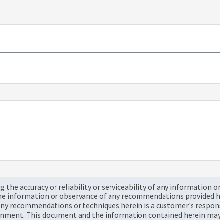
the accuracy or reliability or serviceability of any information 
the information or observance of any recommendations provided he
ny recommendations or techniques herein is a customer's responsi
onment. This document and the information contained herein may 