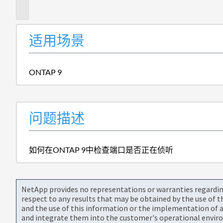
述
适用场景
ONTAP 9
问题描述
如何在ONTAP 9中检查端口是否正在侦听
NetApp provides no representations or warranties regarding 
respect to any results that may be obtained by the use of 
and the use of this information or the implementation of a
and integrate them into the customer's operational envir