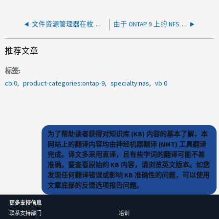
文件资源管理器在枚举文件和目录时超时
由于 ONTAP 9 上的 NFS/CIFS 元数据和 SMB3 缓存冲突，RHEL 和 Windows 之间存在文件可见性问题
推荐文章
标签
cb:0
product-categories:ontap-9
specialty:nas
vb:0
为了帮助读者获得对知识库 (KB) 内容的基本了解，本
网站上的翻译内容均由神经机器翻译 (NMT) 工具翻译
完成。译文多采用直译，且有些字词的翻译可能不甚
准确。要查看原始的 KB 内容，请浏览英文版本。如您
发现任何翻译错误或影响 KB 准确性的问题，可以使用
文章底部的反馈选项报告问题。
更多支持信息
联系支持部门
培训