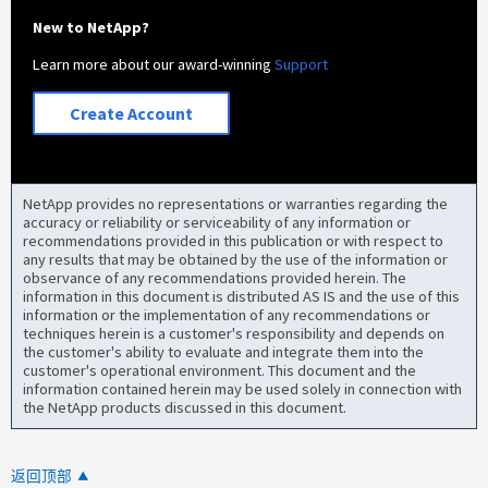
New to NetApp?
Learn more about our award-winning
Support
Create Account
NetApp provides no representations or warranties regarding the
accuracy or reliability or serviceability of any information or
recommendations provided in this publication or with respect to
any results that may be obtained by the use of the information or
observance of any recommendations provided herein. The
information in this document is distributed AS IS and the use of this
information or the implementation of any recommendations or
techniques herein is a customer's responsibility and depends on
the customer's ability to evaluate and integrate them into the
customer's operational environment. This document and the
information contained herein may be used solely in connection with
the NetApp products discussed in this document.
返回顶部