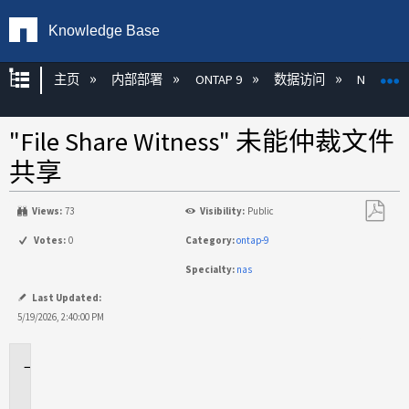
Knowledge Base
扩展/隐缩全局层次
主页
内部部署
ONTAP 9
数据访问
NAS
"File Share Witness" 未能仲裁文件
共享
Views:
73
Visibility:
Public
另
Votes:
0
Category:
ontap-9
存
Specialty:
nas
为
PDF
Last Updated:
5/19/2026, 2:40:00 PM
适
用
于