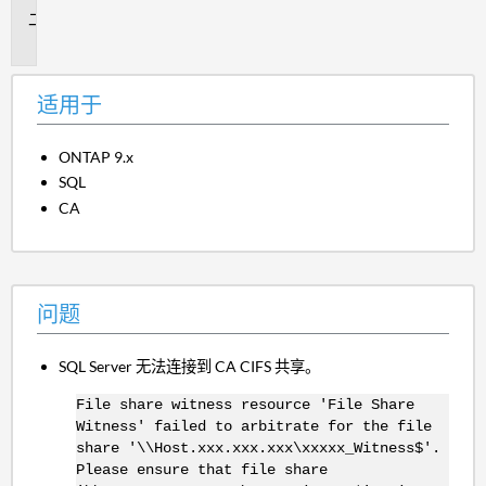
问
题
适用于
ONTAP 9.x
SQL
CA
问题
SQL Server 无法连接到 CA CIFS 共享。
File share witness resource 'File Share
Witness' failed to arbitrate for the file
share '\\Host.xxx.xxx.xxx\xxxxx_Witness$'.
Please ensure that file share