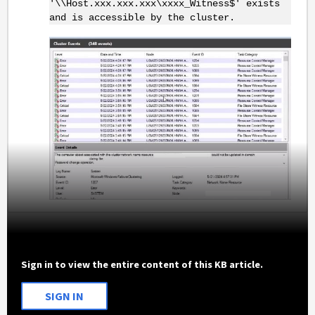
'\\Host.xxx.xxx.xxx\xxxx_Witness$' exists
and is accessible by the cluster.
Sign in to view the entire content of this KB article.
SIGN IN