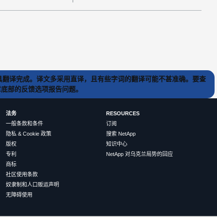
) 工具翻译完成。译文多采用直译，且有些字词的翻译可能不甚准确。要查
文章底部的反馈选项报告问题。
法务
RESOURCES
一般条款和条件
订阅
隐私 & Cookie 政策
搜索 NetApp
版权
知识中心
专利
NetApp 对乌克兰局势的回应
商标
社区使用条款
奴隶制和人口贩运声明
无障碍使用