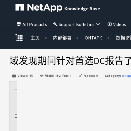
Knowledge Base
All Products
Support Bulletins
Videos
扩展/隐缩全局层次
主页
内部部署
ONTAP 9
数据访
域发现期间针对首选DC报告了错误secd
Views:
45
Visibility:
Public
Votes:
0
Category:
ontap
适
用
场
景
问
题
描