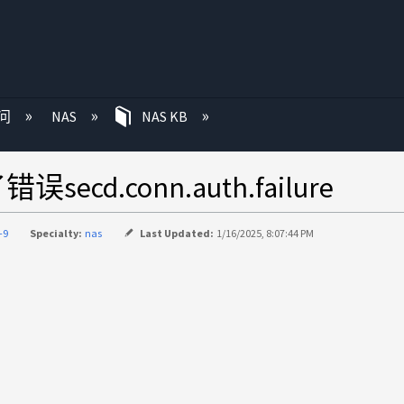
问
NAS
NAS KB
.conn.auth.failure
-9
Specialty:
nas
Last Updated:
1/16/2025, 8:07:44 PM