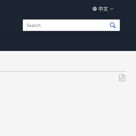
中文
另
存
为
PDF