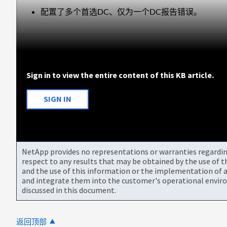
配置了多个首选DC、仅为一个DC报告错误。
Sign in to view the entire content of this KB article.
SIGN IN
NetApp provides no representations or warranties regarding 
respect to any results that may be obtained by the use of 
and the use of this information or the implementation of a
and integrate them into the customer's operational envir
discussed in this document.
返回顶部