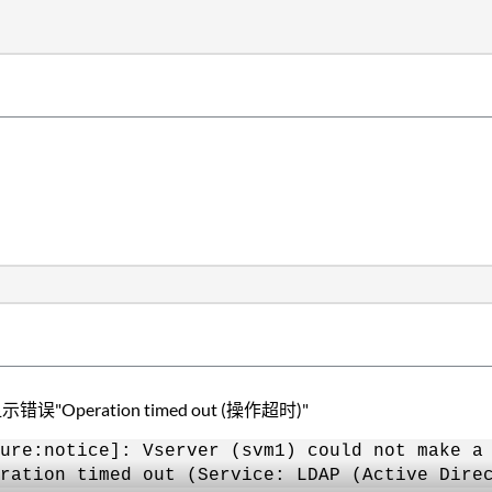
eration timed out (操作超时)"
ure:notice]: Vserver (svm1) could not make a
ration timed out (Service: LDAP (Active Dire