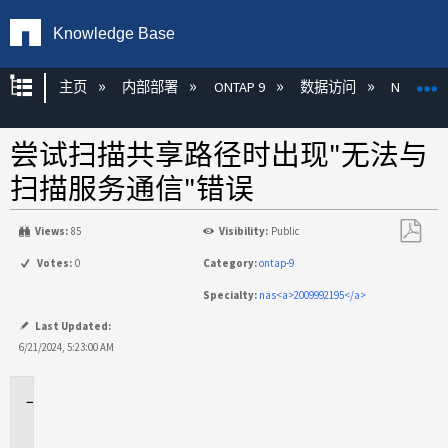
Knowledge Base
扩展/隐缩全局层次
主页
内部部署
ONTAP 9
数据访问
NAS
尝试扫描共享路径时出现"无法与
扫描服务通信"错误
Views:
85
Visibility:
Public
另
Votes:
0
Category:
ontap-9
存
Specialty:
nas<a>2009992195</a>
为
PDF
Last Updated:
6/21/2024, 5:23:00 AM
适
用
场