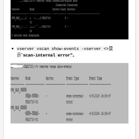
显
vserver vscan show-events -vserver <>
示"
。
scan-internal error"