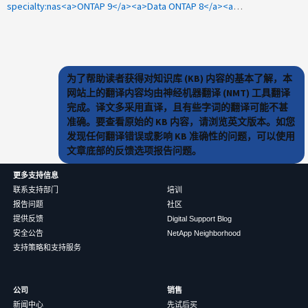
specialty:nas<a>ONTAP 9</a><a>Data ONTAP 8</a><a>CIFS</a><a>SMB</a><a>1074259</a>
为了帮助读者获得对知识库 (KB) 内容的基本了解，本
网站上的翻译内容均由神经机器翻译 (NMT) 工具翻译
完成。译文多采用直译，且有些字词的翻译可能不甚
准确。要查看原始的 KB 内容，请浏览英文版本。如您
发现任何翻译错误或影响 KB 准确性的问题，可以使用
文章底部的反馈选项报告问题。
更多支持信息
联系支持部门
培训
报告问题
社区
提供反馈
Digital Support Blog
安全公告
NetApp Neighborhood
支持策略和支持服务
公司
销售
新闻中心
先试后买