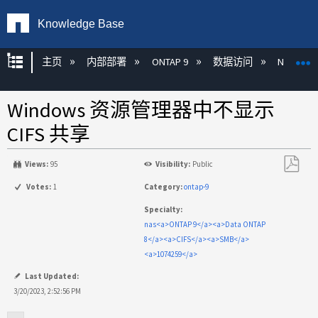
Knowledge Base
扩展/隐缩全局层次
主页
内部部署
ONTAP 9
数据访问
NAS
Windows 资源管理器中不显示
CIFS 共享
Views:
95
Visibility:
Public
另
Votes:
1
Category:
ontap-9
存
Specialty:
为
nas<a>ONTAP 9</a><a>Data ONTAP
PDF
8</a><a>CIFS</a><a>SMB</a>
<a>1074259</a>
Last Updated:
3/20/2023, 2:52:56 PM