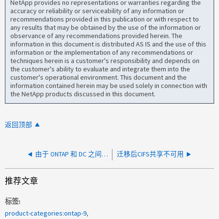
NetApp provides no representations or warranties regarding the
accuracy or reliability or serviceability of any information or
recommendations provided in this publication or with respect to
any results that may be obtained by the use of the information or
observance of any recommendations provided herein. The
information in this document is distributed AS IS and the use of this
information or the implementation of any recommendations or
techniques herein is a customer's responsibility and depends on
the customer's ability to evaluate and integrate them into the
customer's operational environment. This document and the
information contained herein may be used solely in connection with
the NetApp products discussed in this document.
返回顶部
由于 ONTAP 和 DC 之间的时间差异，无法使用主机名访问 CIFS 共享
迁移后CIFS共享不可用
推荐文章
标签
product-categories:ontap-9