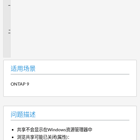
适
用
场
景
问
题
描
述
适用场景
ONTAP 9
问题描述
共享不会显示在Windows资源管理器中
浏览共享可能已关闭(属性)：