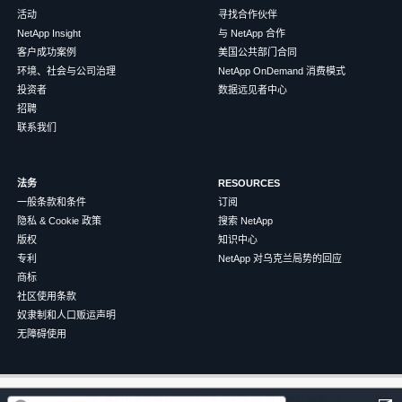
活动
寻找合作伙伴
NetApp Insight
与 NetApp 合作
客户成功案例
美国公共部门合同
环境、社会与公司治理
NetApp OnDemand 消费模式
投资者
数据远见者中心
招聘
联系我们
法务
RESOURCES
一般条款和条件
订阅
隐私 & Cookie 政策
搜索 NetApp
版权
知识中心
专利
NetApp 对乌克兰局势的回应
商标
社区使用条款
奴隶制和人口贩运声明
无障碍使用
这篇文章对您有帮助吗？
©
2026
NetApp
中文（简体）
条款和条件
隐私政策