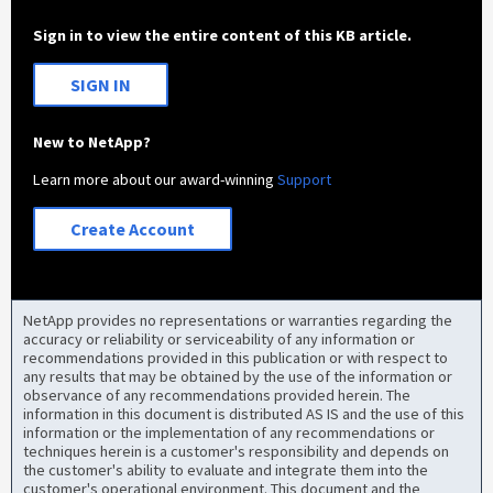
Sign in to view the entire content of this KB article.
SIGN IN
New to NetApp?
Learn more about our award-winning
Support
Create Account
NetApp provides no representations or warranties regarding the
accuracy or reliability or serviceability of any information or
recommendations provided in this publication or with respect to
any results that may be obtained by the use of the information or
observance of any recommendations provided herein. The
information in this document is distributed AS IS and the use of this
information or the implementation of any recommendations or
techniques herein is a customer's responsibility and depends on
the customer's ability to evaluate and integrate them into the
customer's operational environment. This document and the