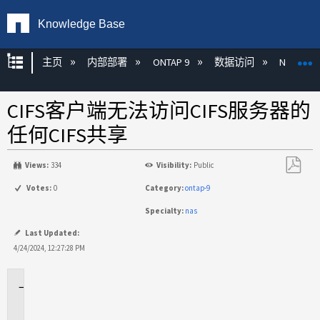
Knowledge Base
扩展/隐缩全局层次
主页
内部部署
ONTAP 9
数据访问
NAS
CIFS客户端无法访问CIFS服务器的
任何CIFS共享
Views:
334
Visibility:
Public
另
Votes:
0
Category:
ontap-9
存
Specialty:
nas
为
PDF
Last Updated:
4/24/2024, 12:27:28 PM
适
用
场