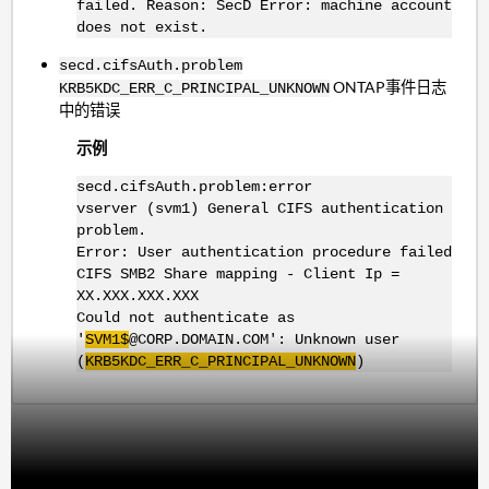
failed. Reason: SecD Error: machine account
does not exist.
secd.cifsAuth.problem
ONTAP事件日志
KRB5KDC_ERR_C_PRINCIPAL_UNKNOWN
中的错误
示例
secd.cifsAuth.problem:error
vserver (svm1) General CIFS authentication
problem.
Error: User authentication procedure failed
CIFS SMB2 Share mapping - Client Ip =
XX.XXX.XXX.XXX
Could not authenticate as
'
SVM1$
@CORP.DOMAIN.COM': Unknown user
(
KRB5KDC_ERR_C_PRINCIPAL_UNKNOWN
)