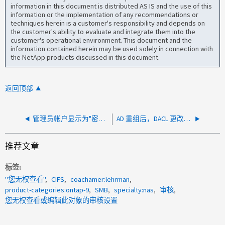
information in this document is distributed AS IS and the use of this
information or the implementation of any recommendations or
techniques herein is a customer's responsibility and depends on
the customer's ability to evaluate and integrate them into the
customer's operational environment. This document and the
information contained herein may be used solely in connection with
the NetApp products discussed in this document.
返回顶部
管理员帐户显示为"密码必须更改"状态
AD 重组后，DACL 更改为 SID，导致访问被拒绝
推荐文章
标签
"您无权查看"
CIFS
coachamer:lehrman
product-categories:ontap-9
SMB
specialty:nas
审核
您无权查看或编辑此对象的审核设置