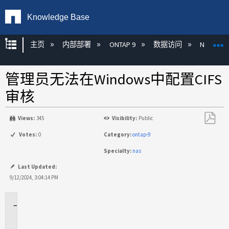
Knowledge Base
扩展/隐缩全局层次
主页
内部部署
ONTAP 9
数据访问
NAS
管理员无法在Windows中配置CIFS
审核
Views:
345
Visibility:
Public
另
Votes:
0
Category:
ontap-9
存
Specialty:
nas
为
PDF
Last Updated:
9/12/2024, 3:04:14 PM
适
用
场