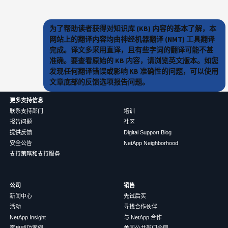
为了帮助读者获得对知识库 (KB) 内容的基本了解，本
网站上的翻译内容均由神经机器翻译 (NMT) 工具翻译
完成。译文多采用直译，且有些字词的翻译可能不甚
准确。要查看原始的 KB 内容，请浏览英文版本。如您
发现任何翻译错误或影响 KB 准确性的问题，可以使用
文章底部的反馈选项报告问题。
更多支持信息
联系支持部门
培训
报告问题
社区
提供反馈
Digital Support Blog
安全公告
NetApp Neighborhood
支持策略和支持服务
公司
销售
新闻中心
先试后买
活动
寻找合作伙伴
NetApp Insight
与 NetApp 合作
客户成功案例
美国公共部门合同