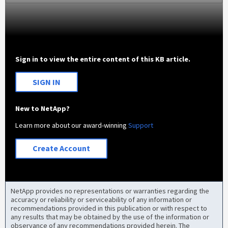
Sign in to view the entire content of this KB article.
SIGN IN
New to NetApp?
Learn more about our award-winning
Support
Create Account
NetApp provides no representations or warranties regarding the
accuracy or reliability or serviceability of any information or
recommendations provided in this publication or with respect to
any results that may be obtained by the use of the information or
observance of any recommendations provided herein. The