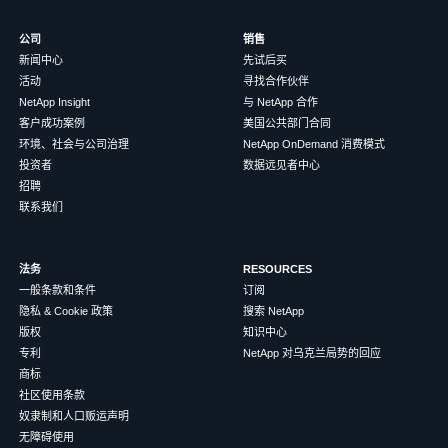
公司
销售
新闻中心
先试后买
活动
寻找合作伙伴
NetApp Insight
与 NetApp 合作
客户成功案例
美国公共部门合同
环境、社会与公司治理
NetApp OnDemand 消费模式
投资者
数据远见者中心
招聘
联系我们
法务
RESOURCES
一般条款和条件
订阅
隐私 & Cookie 政策
搜索 NetApp
版权
知识中心
专利
NetApp 对乌克兰局势的回应
商标
社区使用条款
奴隶制和人口贩运声明
无障碍使用