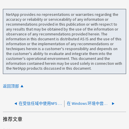
NetApp provides no representations or warranties regarding the
accuracy or reliability or serviceability of any information or
recommendations provided in this publication or with respect to
any results that may be obtained by the use of the information or
observance of any recommendations provided herein. The
information in this document is distributed AS IS and the use of this
information or the implementation of any recommendations or
techniques herein is a customer's responsibility and depends on
the customer's ability to evaluate and integrate them into the
customer's operational environment. This document and the
information contained herein may be used solely in connection with
the NetApp products discussed in this document.
返回顶部
在受信任域中使用NFS Kerberos挂载时、服务器拒绝访问
在 Windows 环境中尝试更改安全模式设置为 Unix 的共享时出现访问被拒绝错误
推荐文章