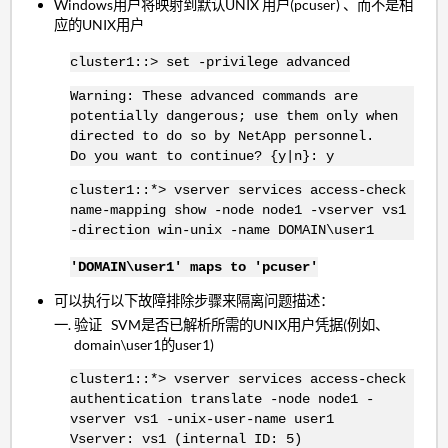
Windows用户将映射到默认UNIX 用户(pcuser) 、而不是相
应的UNIX用户
cluster1::> set -privilege advanced
Warning: These advanced commands are
potentially dangerous; use them only when
directed to do so by NetApp personnel.
Do you want to continue? {y|n}: y
cluster1::*> vserver services access-check
name-mapping show -node node1 -vserver vs1
-direction win-unix -name DOMAIN\user1
'DOMAIN\user1' maps to 'pcuser'
可以执行以下故障排除步骤来隔离问题描述：
验证 SVM是否已解析所需的UNIX用户凭据(例如、
domain\user1的user1)
cluster1::*> vserver services access-check
authentication translate -node node1 -
vserver vs1 -unix-user-name user1
Vserver: vs1 (internal ID: 5)