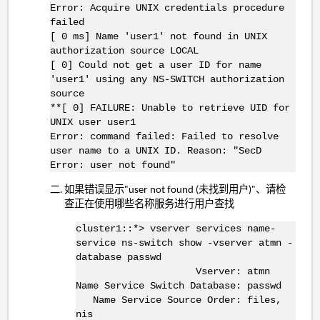
Error: Acquire UNIX credentials procedure
failed
[ 0 ms] Name 'user1' not found in UNIX
authorization source LOCAL
[ 0] Could not get a user ID for name
'user1' using any NS-SWITCH authorization
source
**[ 0] FAILURE: Unable to retrieve UID for
UNIX user user1
Error: command failed: Failed to resolve
user name to a UNIX ID. Reason: "SecD
Error: user not found"
如果错误显示"user not found (未找到用户)"、请检
查正在使用哪些名称服务进行用户查找
cluster1::*> vserver services name-
service ns-switch show -vserver atmn -
database passwd
Vserver: atmn
Name Service Switch Database: passwd
Name Service Source Order: files,
nis