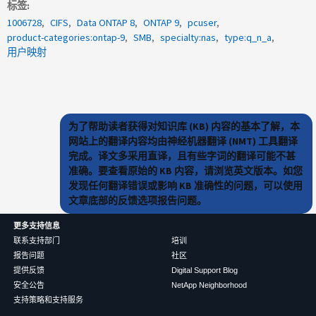
标签
1006728
CIFS
Data ONTAP 8
ONTAP 9
pcuser
product-categories:ontap-9
SMB
specialty:nas
type:q_n_a
用户映射
为了帮助读者获得对知识库 (KB) 内容的基本了解，本
网站上的翻译内容均由神经机器翻译 (NMT) 工具翻译
完成。译文多采用直译，且有些字词的翻译可能不甚
准确。要查看原始的 KB 内容，请浏览英文版本。如您
发现任何翻译错误或影响 KB 准确性的问题，可以使用
文章底部的反馈选项报告问题。
更多支持信息
联系支持部门
培训
报告问题
社区
提供反馈
Digital Support Blog
安全公告
NetApp Neighborhood
支持策略和支持服务