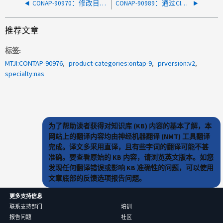
CONAP-90970：修改目录mtime可能会导致发生原因缓存查找失败
CONAP-90989：通过CIFS创建新文件或目录时未继承Modebits
推荐文章
标签
MTJI:CONTAP-90976
product-categories:ontap-9
prversion:v2
specialty:nas
为了帮助读者获得对知识库 (KB) 内容的基本了解，本
网站上的翻译内容均由神经机器翻译 (NMT) 工具翻译
完成。译文多采用直译，且有些字词的翻译可能不甚
准确。要查看原始的 KB 内容，请浏览英文版本。如您
发现任何翻译错误或影响 KB 准确性的问题，可以使用
文章底部的反馈选项报告问题。
更多支持信息
联系支持部门
培训
报告问题
社区