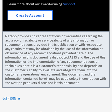
Learn more about our award-winning
Support
Create Account
NetApp provides no representations or warranties regarding the
accuracy or reliability or serviceability of any information or
recommendations provided in this publication or with respect to
any results that may be obtained by the use of the information or
observance of any recommendations provided herein. The
information in this document is distributed AS IS and the use of this
information or the implementation of any recommendations or
techniques herein is a customer's responsibility and depends on
the customer's ability to evaluate and integrate them into the
customer's operational environment. This document and the
information contained herein may be used solely in connection with
the NetApp products discussed in this document.
返回顶部