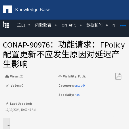
Knowledge Base
扩展/隐缩全局层次
主页
内部部署
ONTAP 9
数据访问
NAS
CONAP-90976：功能请求：FPolicy
配置更新不应发生原因对延迟产
生影响
Views:
23
Visibility:
Public
另
Votes:
0
Category:
ontap-9
存
Specialty:
nas
为
PDF
Last Updated:
12/19/2024, 10:07:47 AM
问