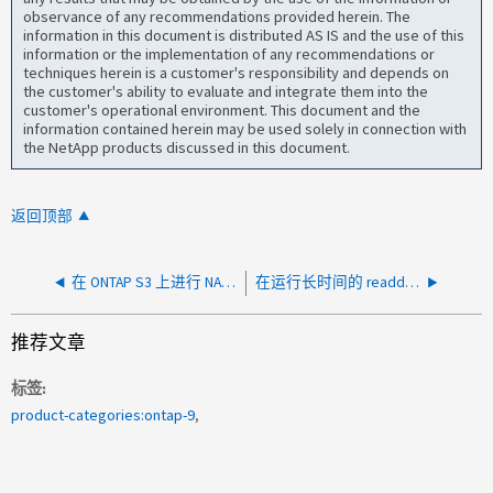
observance of any recommendations provided herein. The
information in this document is distributed AS IS and the use of this
information or the implementation of any recommendations or
techniques herein is a customer's responsibility and depends on
the customer's ability to evaluate and integrate them into the
customer's operational environment. This document and the
information contained herein may be used solely in connection with
the NetApp products discussed in this document.
返回顶部
在 ONTAP S3 上进行 NAS 到 S3 Bucket 数据迁移期间的吞吐量下降
在运行长时间的 readdir 请求时，遍历大型稀疏目录的速度非常慢
推荐文章
标签
product-categories:ontap-9