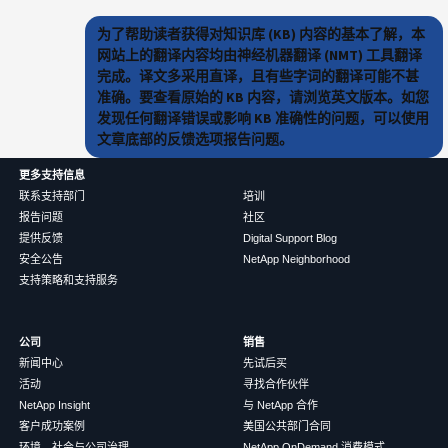
为了帮助读者获得对知识库 (KB) 内容的基本了解，本
网站上的翻译内容均由神经机器翻译 (NMT) 工具翻译
完成。译文多采用直译，且有些字词的翻译可能不甚
准确。要查看原始的 KB 内容，请浏览英文版本。如您
发现任何翻译错误或影响 KB 准确性的问题，可以使用
文章底部的反馈选项报告问题。
更多支持信息
联系支持部门
培训
报告问题
社区
提供反馈
Digital Support Blog
安全公告
NetApp Neighborhood
支持策略和支持服务
公司
销售
新闻中心
先试后买
活动
寻找合作伙伴
NetApp Insight
与 NetApp 合作
客户成功案例
美国公共部门合同
环境、社会与公司治理
NetApp OnDemand 消费模式