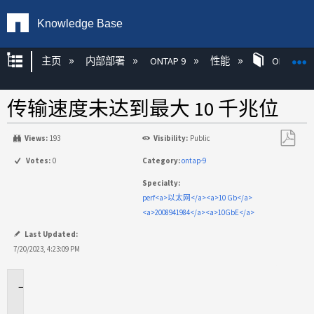
Knowledge Base
扩展/隐缩全局层次
主页
内部部署
ONTAP 9
性能
ONTAP
传输速度未达到最大 10 千兆位
Views:
193
Visibility:
Public
另
Votes:
0
Category:
ontap-9
存
Specialty:
为
perf<a>以太网</a><a>10 Gb</a>
PDF
<a>2008941984</a><a>10GbE</a>
Last Updated:
7/20/2023, 4:23:09 PM
适
用