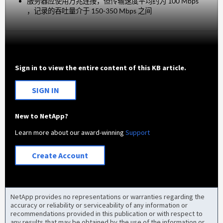
服务器应使用万兆连接，但传输速度平均约为 100 Mbps
，记录的吞吐量介于 150-350 Mbps 之间
Sign in to view the entire content of this KB article.
SIGN IN
New to NetApp?
Learn more about our award-winning
Support
Create Account
NetApp provides no representations or warranties regarding the
accuracy or reliability or serviceability of any information or
recommendations provided in this publication or with respect to
any results that may be obtained by the use of the information or