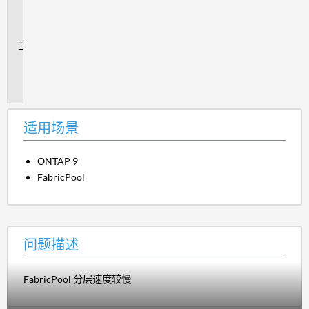
用
场
景
问
题
描
述
适用场景
ONTAP 9
FabricPool
问题描述
FabricPool 分层速度较慢