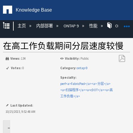
Knowledge Base
扩展/隐缩全局层次
主页
内部部署
ONTAP 9
性能
ONTAP
在高工作负载期间分层速度较慢
Views:
134
Visibility:
Public
另
Votes:
0
Category:
ontap-9
存
Specialty:
为
perf<a>FabricPool</a><a> 分层</a>
PDF
<a>扫描程序</a><a>cDOT</a><a>高
工作负载</a>
Last Updated:
10/25/2023, 9:52:48 AM
适