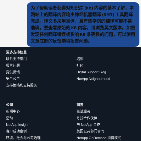
为了帮助读者获得对知识库 (KB) 内容的基本了解，本
网站上的翻译内容均由神经机器翻译 (NMT) 工具翻译
完成。译文多采用直译，且有些字词的翻译可能不甚
准确。要查看原始的 KB 内容，请浏览英文版本。如您
发现任何翻译错误或影响 KB 准确性的问题，可以使用
文章底部的反馈选项报告问题。
更多支持信息
联系支持部门
培训
报告问题
社区
提供反馈
Digital Support Blog
安全公告
NetApp Neighborhood
支持策略和支持服务
公司
销售
新闻中心
先试后买
活动
寻找合作伙伴
NetApp Insight
与 NetApp 合作
客户成功案例
美国公共部门合同
环境、社会与公司治理
NetApp OnDemand 消费模式