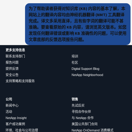
为了帮助读者获得对知识库 (KB) 内容的基本了解，本
网站上的翻译内容均由神经机器翻译 (NMT) 工具翻译
完成。译文多采用直译，且有些字词的翻译可能不甚
准确。要查看原始的 KB 内容，请浏览英文版本。如您
发现任何翻译错误或影响 KB 准确性的问题，可以使用
文章底部的反馈选项报告问题。
更多支持信息
联系支持部门
培训
报告问题
社区
提供反馈
Digital Support Blog
安全公告
NetApp Neighborhood
支持策略和支持服务
公司
销售
新闻中心
先试后买
活动
寻找合作伙伴
NetApp Insight
与 NetApp 合作
客户成功案例
美国公共部门合同
环境、社会与公司治理
NetApp OnDemand 消费模式