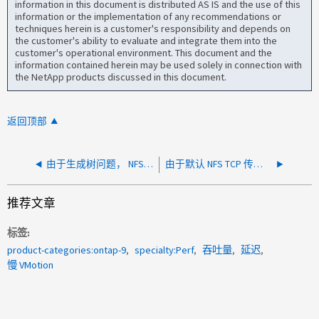
information in this document is distributed AS IS and the use of this
information or the implementation of any recommendations or
techniques herein is a customer's responsibility and depends on
the customer's ability to evaluate and integrate them into the
customer's operational environment. This document and the
information contained herein may be used solely in connection with
the NetApp products discussed in this document.
返回顶部
由于生成树问题， NFS 上的 VMware vMotion 速度较慢
由于默认 NFS TCP 传输大小， NFS 上的 VMware vMotion 速度较慢
推荐文章
标签
product-categories:ontap-9
specialty:Perf
吞吐量
延迟
慢 VMotion