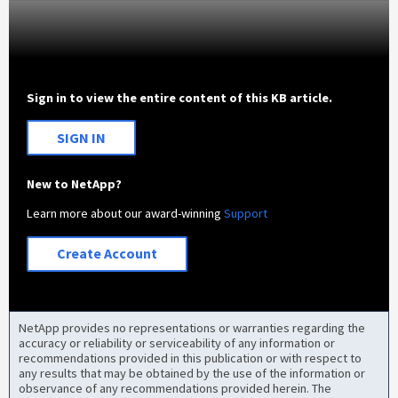
Sign in to view the entire content of this KB article.
SIGN IN
New to NetApp?
Learn more about our award-winning
Support
Create Account
NetApp provides no representations or warranties regarding the
accuracy or reliability or serviceability of any information or
recommendations provided in this publication or with respect to
any results that may be obtained by the use of the information or
observance of any recommendations provided herein. The