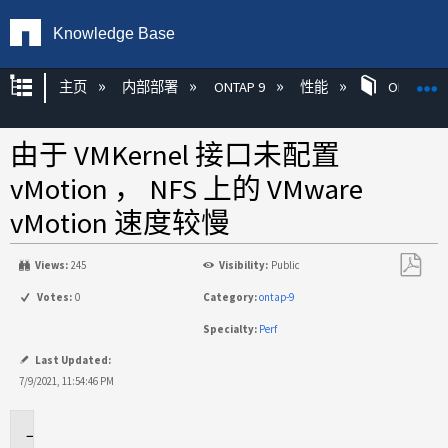
Knowledge Base
扩展/隐缩全局层次
主页
内部部署
ONTAP 9
性能
ONTAP
由于 VMKernel 接口未配置
vMotion ， NFS 上的 VMware
vMotion 速度较慢
Views:
245
Visibility:
Public
另
Votes:
0
Category:
ontap-9
存
Specialty:
Perf
为
PDF
Last Updated:
7/9/2021, 11:54:46 PM
适