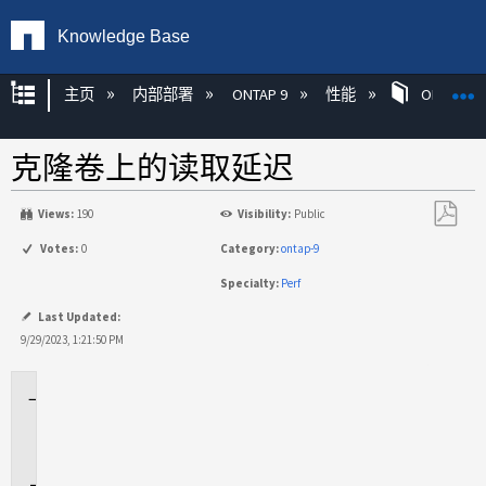
Knowledge Base
扩展/隐缩全局层次
主页
内部部署
ONTAP 9
性能
ONTAP
克隆卷上的读取延迟
Views:
190
Visibility:
Public
另
Votes:
0
Category:
ontap-9
存
Specialty:
Perf
为
PDF
Last Updated:
9/29/2023, 1:21:50 PM
适
用
场
景