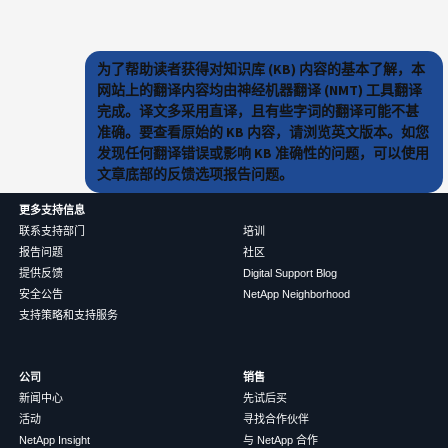
为了帮助读者获得对知识库 (KB) 内容的基本了解，本
网站上的翻译内容均由神经机器翻译 (NMT) 工具翻译
完成。译文多采用直译，且有些字词的翻译可能不甚
准确。要查看原始的 KB 内容，请浏览英文版本。如您
发现任何翻译错误或影响 KB 准确性的问题，可以使用
文章底部的反馈选项报告问题。
更多支持信息
联系支持部门
培训
报告问题
社区
提供反馈
Digital Support Blog
安全公告
NetApp Neighborhood
支持策略和支持服务
公司
销售
新闻中心
先试后买
活动
寻找合作伙伴
NetApp Insight
与 NetApp 合作