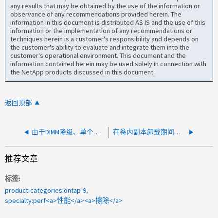
any results that may be obtained by the use of the information or
observance of any recommendations provided herein. The
information in this document is distributed AS IS and the use of this
information or the implementation of any recommendations or
techniques herein is a customer's responsibility and depends on
the customer's ability to evaluate and integrate them into the
customer's operational environment. This document and the
information contained herein may be used solely in connection with
the NetApp products discussed in this document.
返回顶部
由于DIMM降级、单个节点的性能较差且CPU使用率较高
在卷内副本卸载期间， iSCSI 的性能较差（吞吐量较低）
推荐文章
标签
product-categories:ontap-9
specialty:perf<a>性能</a><a>擦除</a>