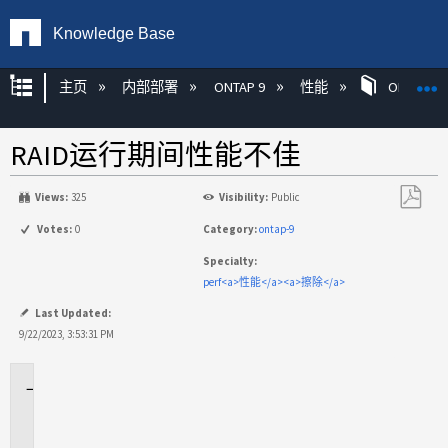
Knowledge Base
扩展/隐缩全局层次
主页
内部部署
ONTAP 9
性能
ONTAP
RAID运行期间性能不佳
Views:
325
Visibility:
Public
另
Votes:
0
Category:
ontap-9
存
Specialty:
为
perf<a>性能</a><a>擦除</a>
PDF
Last Updated:
9/22/2023, 3:53:31 PM
适
用
场