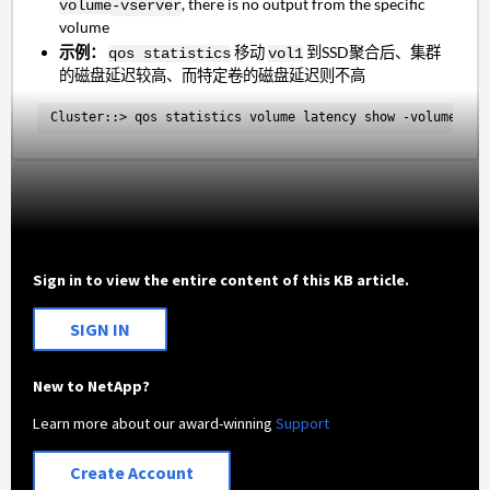
, there is no output from the specific
volume
-vserver
volume
示例：
移动
到SSD聚合后、集群
qos statistics
vol1
的磁盘延迟较高、而特定卷的磁盘延迟则不高
Cluster::> qos statistics volume latency show -volume vol
Sign in to view the entire content of this KB article.
SIGN IN
New to NetApp?
Learn more about our award-winning
Support
Create Account