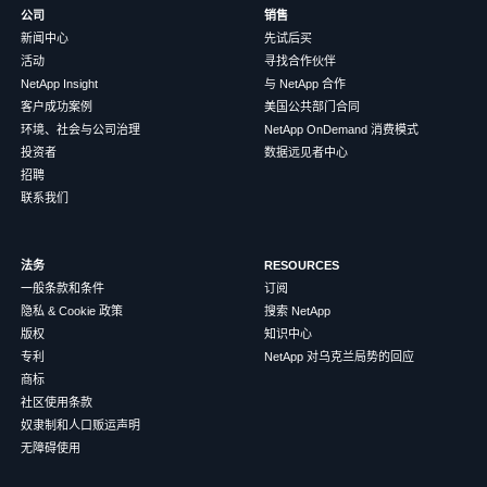
公司
销售
新闻中心
先试后买
活动
寻找合作伙伴
NetApp Insight
与 NetApp 合作
客户成功案例
美国公共部门合同
环境、社会与公司治理
NetApp OnDemand 消费模式
投资者
数据远见者中心
招聘
联系我们
法务
RESOURCES
一般条款和条件
订阅
隐私 & Cookie 政策
搜索 NetApp
版权
知识中心
专利
NetApp 对乌克兰局势的回应
商标
社区使用条款
奴隶制和人口贩运声明
无障碍使用