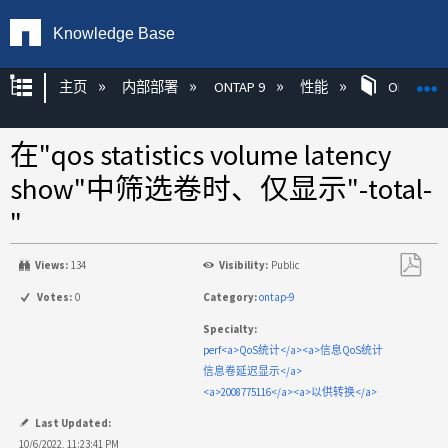
Knowledge Base
扩展/隐缩全局层次
主页
内部部署
ONTAP 9
性能
ONTAP
在"qos statistics volume latency
show"中筛选卷时、仅显示"-total-
"
Views:
134
Visibility:
Public
另
Votes:
0
Category:
ontap-9
存
Specialty:
为
perf<a>QoS统计</a><a>信息QoS统计
PDF
信息卷延迟显示</a>
<a>2008775116</a><a>以供转换</a>
Last Updated:
10/6/2022, 11:23:41 PM