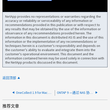
NetApp provides no representations or warranties regarding the
accuracy or reliability or serviceability of any information or
recommendations provided in this publication or with respect to
any results that may be obtained by the use of the information or
observance of any recommendations provided herein. The
information in this document is distributed AS IS and the use of this
information or the implementation of any recommendations or
techniques herein is a customer's responsibility and depends on
the customer's ability to evaluate and integrate them into the
customer's operational environment. This document and the
information contained herein may be used solely in connection with
the NetApp products discussed in this document.
返回顶部
OneCollect 1.9 for Mac OS 性能归档无法收集
ONTAP 9 —通过 NAS 协议删除文件时空间回收缓慢
推荐文章