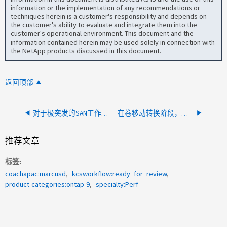
information or the implementation of any recommendations or
techniques herein is a customer's responsibility and depends on
the customer's ability to evaluate and integrate them into the
customer's operational environment. This document and the
information contained herein may be used solely in connection with
the NetApp products discussed in this document.
返回顶部
对于极突发的SAN工作负载、CPU_protocol的延迟
在卷移动转换阶段，延迟会增加
推荐文章
标签
coachapac:marcusd
kcsworkflow:ready_for_review
product-categories:ontap-9
specialty:Perf