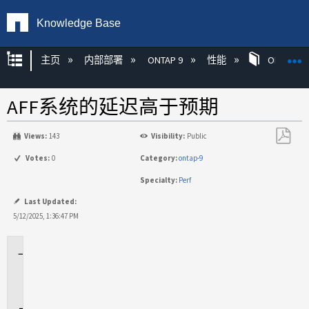
Knowledge Base
扩展/隐缩全局层次
主页
内部部署
ONTAP 9
性能
ONTAP
AFF系统的延迟高于预期
Views:
143
Visibility:
Public
另
Votes:
0
Category:
ontap-9
存
Specialty:
Perf
为
PDF
Last Updated:
5/12/2025, 1:36:47 PM
适
用
场
景