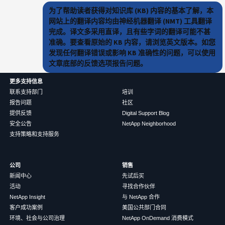
为了帮助读者获得对知识库 (KB) 内容的基本了解，本
网站上的翻译内容均由神经机器翻译 (NMT) 工具翻译
完成。译文多采用直译，且有些字词的翻译可能不甚
准确。要查看原始的 KB 内容，请浏览英文版本。如您
发现任何翻译错误或影响 KB 准确性的问题，可以使用
文章底部的反馈选项报告问题。
更多支持信息
联系支持部门
培训
报告问题
社区
提供反馈
Digital Support Blog
安全公告
NetApp Neighborhood
支持策略和支持服务
公司
销售
新闻中心
先试后买
活动
寻找合作伙伴
NetApp Insight
与 NetApp 合作
客户成功案例
美国公共部门合同
环境、社会与公司治理
NetApp OnDemand 消费模式