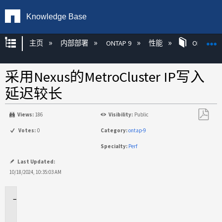
Knowledge Base
扩展/隐缩全局层次
主页
内部部署
ONTAP 9
性能
ONTAP
采用Nexus的MetroCluster IP写入
延迟较长
Views:
186
Visibility:
Public
另
Votes:
0
Category:
ontap-9
存
Specialty:
Perf
为
PDF
Last Updated:
10/18/2024, 10:35:03 AM
适
用
场