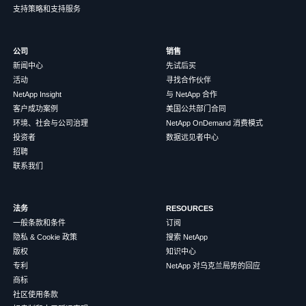
支持策略和支持服务
公司
销售
新闻中心
先试后买
活动
寻找合作伙伴
NetApp Insight
与 NetApp 合作
客户成功案例
美国公共部门合同
环境、社会与公司治理
NetApp OnDemand 消费模式
投资者
数据远见者中心
招聘
联系我们
法务
RESOURCES
一般条款和条件
订阅
隐私 & Cookie 政策
搜索 NetApp
版权
知识中心
专利
NetApp 对乌克兰局势的回应
商标
社区使用条款