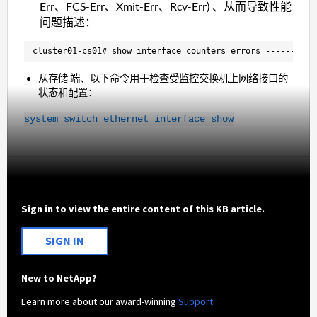
Err、FCS-Err、Xmit-Err、Rcv-Err) 、从而导致性能
问题描述：
cluster01-cs01# show interface counters errors ----------
从存储 端、以下命令用于检查受监控交换机上网络接口的
状态和配置：
system switch ethernet interface show
Sign in to view the entire content of this KB article.
SIGN IN
New to NetApp?
Learn more about our award-winning
Support