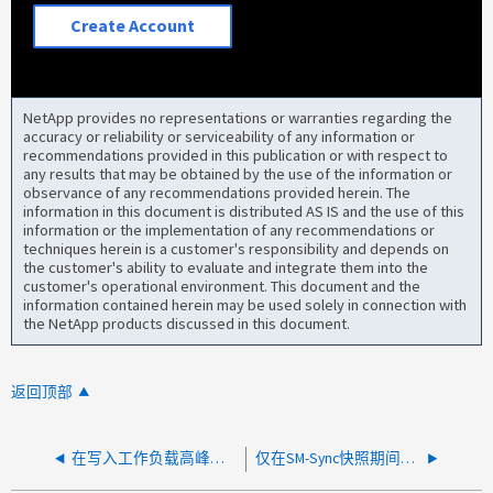
Create Account
NetApp provides no representations or warranties regarding the
accuracy or reliability or serviceability of any information or
recommendations provided in this publication or with respect to
any results that may be obtained by the use of the information or
observance of any recommendations provided herein. The
information in this document is distributed AS IS and the use of this
information or the implementation of any recommendations or
techniques herein is a customer's responsibility and depends on
the customer's ability to evaluate and integrate them into the
customer's operational environment. This document and the
information contained herein may be used solely in connection with
the NetApp products discussed in this document.
返回顶部
在写入工作负载高峰期间，MetroCluster-IP 上的高写入延迟
仅在SM-Sync快照期间写入延迟较高