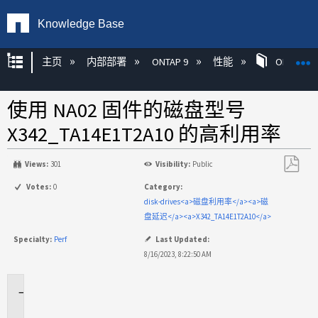
Knowledge Base
扩展/隐缩全局层次
主页
内部部署
ONTAP 9
性能
ONTAP
使用 NA02 固件的磁盘型号
X342_TA14E1T2A10 的高利用率
Views:
301
Visibility:
Public
另
Votes:
0
Category:
存
disk-drives<a>磁盘利用率</a><a>磁
为
盘延迟</a><a>X342_TA14E1T2A10</a>
PDF
Specialty:
Perf
Last Updated:
8/16/2023, 8:22:50 AM
适
用