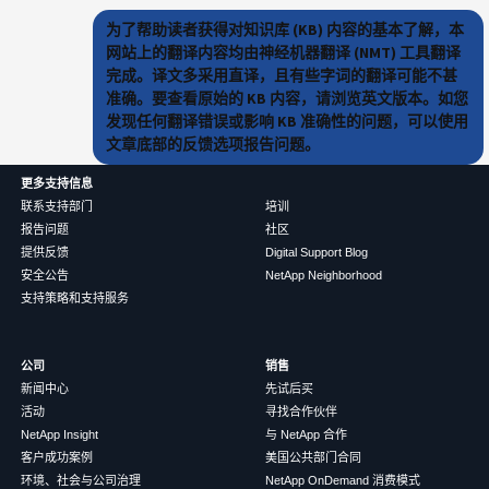
为了帮助读者获得对知识库 (KB) 内容的基本了解，本
网站上的翻译内容均由神经机器翻译 (NMT) 工具翻译
完成。译文多采用直译，且有些字词的翻译可能不甚
准确。要查看原始的 KB 内容，请浏览英文版本。如您
发现任何翻译错误或影响 KB 准确性的问题，可以使用
文章底部的反馈选项报告问题。
更多支持信息
联系支持部门
培训
报告问题
社区
提供反馈
Digital Support Blog
安全公告
NetApp Neighborhood
支持策略和支持服务
公司
销售
新闻中心
先试后买
活动
寻找合作伙伴
NetApp Insight
与 NetApp 合作
客户成功案例
美国公共部门合同
环境、社会与公司治理
NetApp OnDemand 消费模式