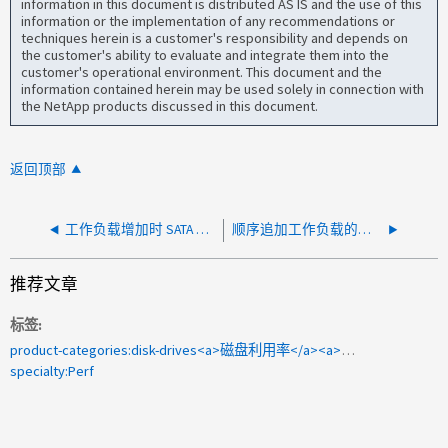
information in this document is distributed AS IS and the use of this
information or the implementation of any recommendations or
techniques herein is a customer's responsibility and depends on
the customer's ability to evaluate and integrate them into the
customer's operational environment. This document and the
information contained herein may be used solely in connection with
the NetApp products discussed in this document.
返回顶部
工作负载增加时 SATA 或 SAS 磁盘上的卷响应时间较长（性能容量超过严重阈值）
顺序追加工作负载的高写入延迟和挂起
推荐文章
标签
product-categories:disk-drives<a>磁盘利用率</a><a>磁盘延迟</a><a>X342_TA14E1T2A10</a>
specialty:Perf