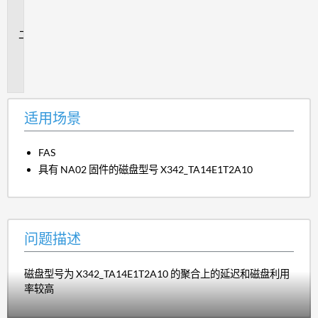
场
景
问
题
描
述
适用场景
FAS
具有 NA02 固件的磁盘型号 X342_TA14E1T2A10
问题描述
磁盘型号为 X342_TA14E1T2A10 的聚合上的延迟和磁盘利用
率较高