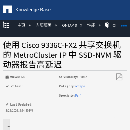
Knowledge Base
扩展/隐缩全局层次
主页
内部部署
ONTAP 9
性能
ONTAP
使用 Cisco 9336C-FX2 共享交换机
的 MetroCluster IP 中 SSD-NVM 驱
动器报告高延迟
Views:
120
Visibility:
Public
另
Votes:
0
Category:
ontap-9
存
Specialty:
Perf
为
PDF
Last Updated:
3/25/2026, 5:34:39 PM
适