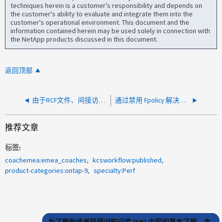
techniques herein is a customer's responsibility and depends on
the customer's ability to evaluate and integrate them into the
customer's operational environment. This document and the
information contained herein may be used solely in connection with
the NetApp products discussed in this document.
返回顶部
由于RCF文件、间接访问的卷延迟较高
通过禁用 Fpolicy 解决高延迟
推荐文章
标签
coachemea:emea_coaches
kcsworkflow:published
product-categories:ontap-9
specialty:Perf