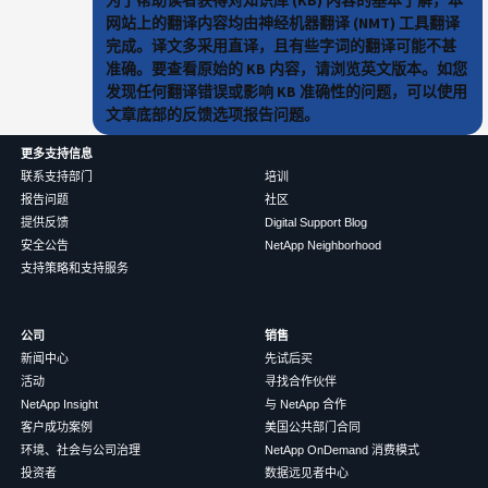
为了帮助读者获得对知识库 (KB) 内容的基本了解，本
网站上的翻译内容均由神经机器翻译 (NMT) 工具翻译
完成。译文多采用直译，且有些字词的翻译可能不甚
准确。要查看原始的 KB 内容，请浏览英文版本。如您
发现任何翻译错误或影响 KB 准确性的问题，可以使用
文章底部的反馈选项报告问题。
更多支持信息
联系支持部门
培训
报告问题
社区
提供反馈
Digital Support Blog
安全公告
NetApp Neighborhood
支持策略和支持服务
公司
销售
新闻中心
先试后买
活动
寻找合作伙伴
NetApp Insight
与 NetApp 合作
客户成功案例
美国公共部门合同
环境、社会与公司治理
NetApp OnDemand 消费模式
投资者
数据远见者中心