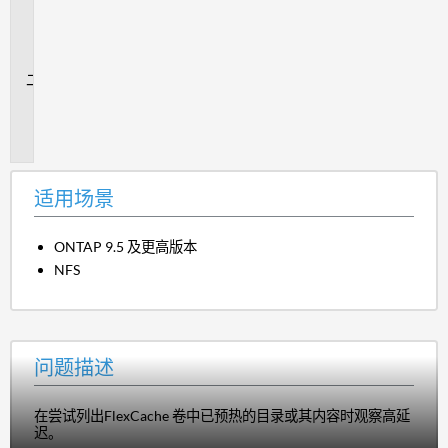
用
场
景
问
题
描
述
适用场景
ONTAP 9.5 及更高版本
NFS
问题描述
在尝试列出FlexCache 卷中已预热的目录或其内容时观察高延
迟。