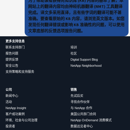
为了帮助读者获得对知识库 (KB) 内容的基本了解，本
网站上的翻译内容均由神经机器翻译 (NMT) 工具翻译
完成。译文多采用直译，且有些字词的翻译可能不甚
准确。要查看原始的 KB 内容，请浏览英文版本。如您
发现任何翻译错误或影响 KB 准确性的问题，可以使用
文章底部的反馈选项报告问题。
更多支持信息
联系支持部门
培训
报告问题
社区
提供反馈
Digital Support Blog
安全公告
NetApp Neighborhood
支持策略和支持服务
公司
销售
新闻中心
先试后买
活动
寻找合作伙伴
NetApp Insight
与 NetApp 合作
客户成功案例
美国公共部门合同
环境、社会与公司治理
NetApp OnDemand 消费模式
投资者
数据远见者中心