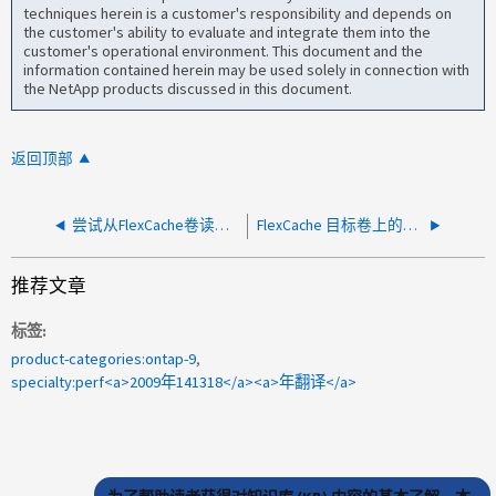
techniques herein is a customer's responsibility and depends on
the customer's ability to evaluate and integrate them into the
customer's operational environment. This document and the
information contained herein may be used solely in connection with
the NetApp products discussed in this document.
返回顶部
尝试从FlexCache卷读取时观察到高延迟
FlexCache 目标卷上的高延迟、无IOPS
推荐文章
标签
product-categories:ontap-9
specialty:perf<a>2009年141318</a><a>年翻译</a>