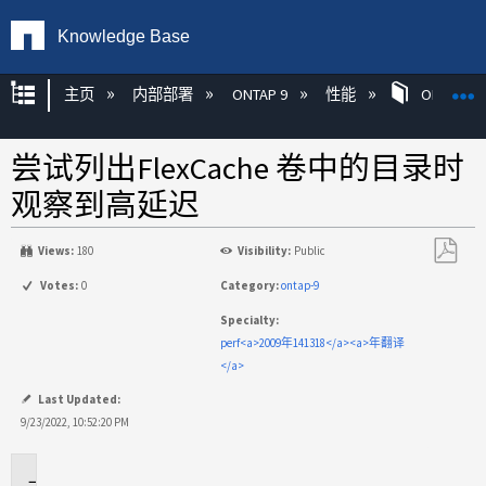
Knowledge Base
扩展/隐缩全局层次
主页
内部部署
ONTAP 9
性能
ONTAP
尝试列出FlexCache 卷中的目录时
观察到高延迟
Views:
180
Visibility:
Public
另
Votes:
0
Category:
ontap-9
存
Specialty:
为
perf<a>2009年141318</a><a>年翻译
PDF
</a>
Last Updated:
9/23/2022, 10:52:20 PM
适