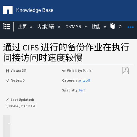
Knowledge Base
扩展/隐缩全局层次
主页
内部部署
ONTAP 9
性能
ONTAP
通过 CIFS 进行的备份作业在执行
间接访问时速度较慢
Views:
752
Visibility:
Public
另
Votes:
0
Category:
ontap-9
存
Specialty:
Perf
为
PDF
Last Updated:
5/10/2026, 7:36:37 AM
适
用
于