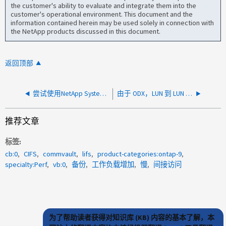
the customer's ability to evaluate and integrate them into the
customer's operational environment. This document and the
information contained herein may be used solely in connection with
the NetApp products discussed in this document.
返回顶部
尝试使用NetApp System Performance Modeler时出现身份验证错误
由于 ODX，LUN 到 LUN 的复制性能不佳
推荐文章
标签
cb:0
CIFS
commvault
lifs
product-categories:ontap-9
specialty:Perf
vb:0
备份
工作负载增加
慢
间接访问
为了帮助读者获得对知识库 (KB) 内容的基本了解，本