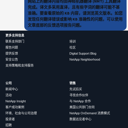
网站上的翻译内容均由神经机器翻译 (NMT) 工具翻译
完成。译文多采用直译，且有些字词的翻译可能不甚
准确。要查看原始的 KB 内容，请浏览英文版本。如您
发现任何翻译错误或影响 KB 准确性的问题，可以使用
文章底部的反馈选项报告问题。
更多支持信息
联系支持部门
培训
报告问题
社区
提供反馈
Digital Support Blog
安全公告
NetApp Neighborhood
支持策略和支持服务
公司
销售
新闻中心
先试后买
活动
寻找合作伙伴
NetApp Insight
与 NetApp 合作
客户成功案例
美国公共部门合同
环境、社会与公司治理
NetApp OnDemand 消费模式
投资者
数据远见者中心
招聘