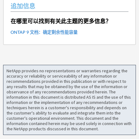
追加信息
在哪里可以找到有关此主题的更多信息？
ONTAP 9 文档：确定剩余性能容量
NetApp provides no representations or warranties regarding the
accuracy or reliability or serviceability of any information or
recommendations provided in this publication or with respect to
any results that may be obtained by the use of the information or
observance of any recommendations provided herein. The
information in this document is distributed AS IS and the use of this
information or the implementation of any recommendations or
techniques herein is a customer's responsibility and depends on
the customer's ability to evaluate and integrate them into the
customer's operational environment. This document and the
information contained herein may be used solely in connection with
the NetApp products discussed in this document.