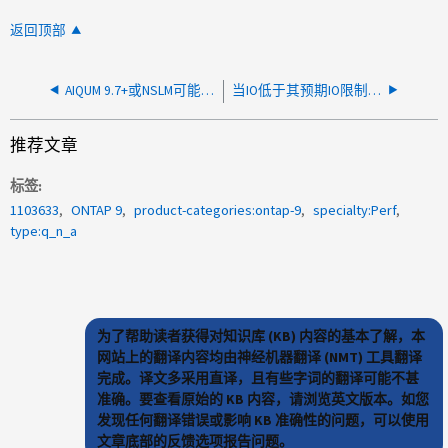
返回顶部
AIQUM 9.7+或NSLM可能会启用工作负载AQoS、从而导致意外延迟
当IO低于其预期IO限制时、卷的自适应QoS最大延迟
推荐文章
标签
1103633
ONTAP 9
product-categories:ontap-9
specialty:Perf
type:q_n_a
为了帮助读者获得对知识库 (KB) 内容的基本了解，本
网站上的翻译内容均由神经机器翻译 (NMT) 工具翻译
完成。译文多采用直译，且有些字词的翻译可能不甚
准确。要查看原始的 KB 内容，请浏览英文版本。如您
发现任何翻译错误或影响 KB 准确性的问题，可以使用
文章底部的反馈选项报告问题。