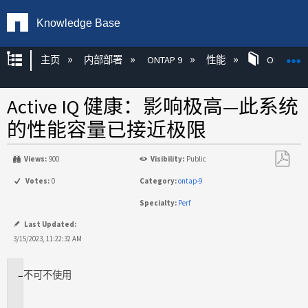
Knowledge Base
扩展/隐缩全局层次
主页
内部部署
ONTAP 9
性能
ONTAP
Active IQ 健康：影响极高—此系统
的性能容量已接近极限
Views:
900
Visibility:
Public
另
Votes:
0
Category:
ontap-9
存
Specialty:
Perf
为
PDF
Last Updated:
3/15/2023, 11:22:32 AM
不
可不使用
适
用
场