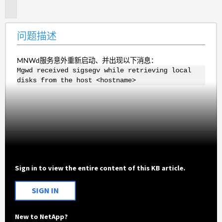
述
问题描述
MNWd服务意外重新启动、并出现以下消息：
Mgwd received sigsegv while retrieving local
disks from the host <hostname>
Sign in to view the entire content of this KB article.
SIGN IN
New to NetApp?