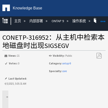
Knowledge Base
扩展/隐缩全局层次
主页
内部部署
ONTAP 9
操作系统
RAI
CONETP-316952：从主机中检索本
地磁盘时出现SIGSEGV
Views:
21
Visibility:
Public
另
Votes:
0
Category:
ontap-9
存
Specialty:
core
为
PDF
Last Updated:
4/5/2025, 5:05:31 AM
问
题
描