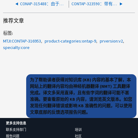
CONAP-315488：由于反复重新启动四分数据、WAFL挂起
CONTAP-323590：带有交换机连接的 NS224 驱动器架的 AFF A1K 和 ASA A1K 的读取性能可能会受到限制
推荐文章
标签
MTJI:CONTAP-316953
product-categories:ontap-9
prversion:v2
specialty:core
为了帮助读者获得对知识库 (KB) 内容的基本了解，本
网站上的翻译内容均由神经机器翻译 (NMT) 工具翻译
完成。译文多采用直译，且有些字词的翻译可能不甚
准确。要查看原始的 KB 内容，请浏览英文版本。如您
发现任何翻译错误或影响 KB 准确性的问题，可以使用
文章底部的反馈选项报告问题。
更多支持信息
联系支持部门
培训
报告问题
社区