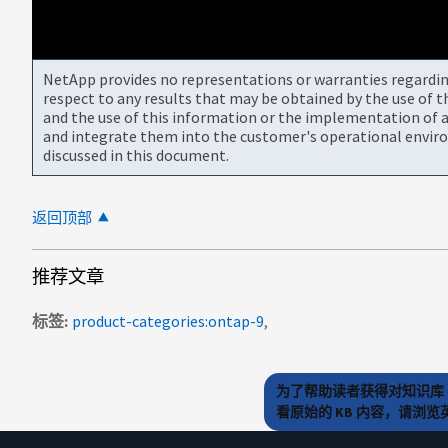
NetApp provides no representations or warranties regarding 
respect to any results that may be obtained by the use of 
and the use of this information or the implementation of a
and integrate them into the customer's operational envir
discussed in this document.
返回顶部
推荐文章
标签
product-categories:ontap-9
为了帮助读者获得对知识库 
看原始的 KB 内容，请浏