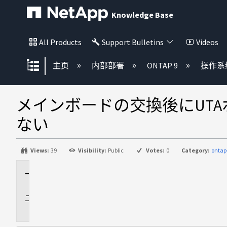
Knowledge Base
All Products
Support Bulletins
Videos
扩展/隐缩全局层次
主页
内部部署
ONTAP 9
操作系
メインボードの交換後にUT
ない
Views:
39
Visibility:
Public
Votes:
0
Category:
ontap
環
境
問
題