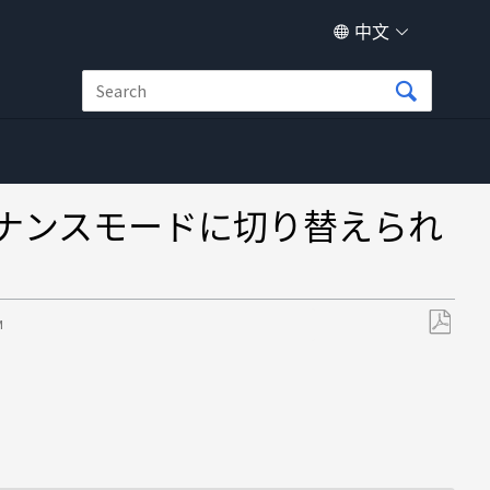
中文
テナンスモードに切り替えられ
M
另
存
为
PDF