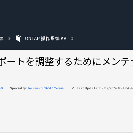
统
ONTAP 操作系统 KB
Aポートを調整するためにメン
-9
Specialty:
hw<a>2009651775</a>
Last Updated:
2/12/2024, 8:24:04 P