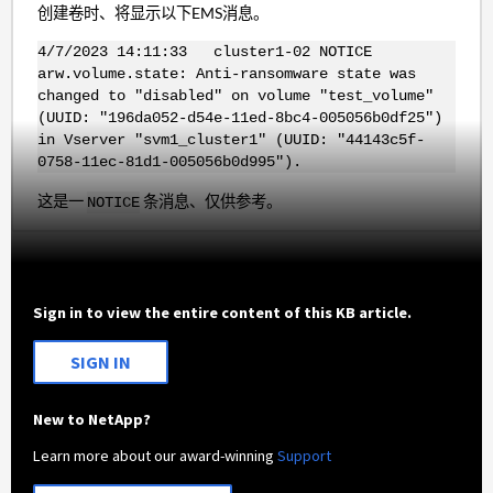
创建卷时、将显示以下EMS消息。
4/7/2023 14:11:33 cluster1-02 NOTICE
arw.volume.state: Anti-ransomware state was
changed to "disabled" on volume "test_volume"
(UUID: "196da052-d54e-11ed-8bc4-005056b0df25")
in Vserver "svm1_cluster1" (UUID: "44143c5f-
0758-11ec-81d1-005056b0d995").
这是一
条消息、仅供参考。
NOTICE
Sign in to view the entire content of this KB article.
SIGN IN
New to NetApp?
Learn more about our award-winning
Support